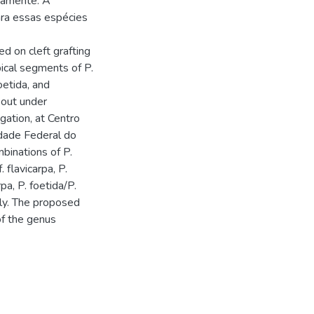
ivamente. A
ra essas espécies
d on cleft grafting
pical segments of P.
foetida, and
 out under
gation, at Centro
idade Federal do
mbinations of P.
. flavicarpa, P.
rpa, P. foetida/P.
ely. The proposed
of the genus