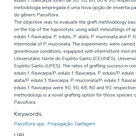
edulis f. flavicarpa foram de 90; 90; 68; 80 e 90, respect
metodologia empregada é uma nova opção de enxertia pa
do gênero Passiflora.
The objective was to evaluate the graft methodology base
on the top of the hypocotyls, using adult minicuttings of a
edulis f. flavicarpa, P. edulis, P. alata, P. mucronata and P. 
intermodal of P. mucronata. The experiments were carried
greenhouse conditions, equipped with intermittent mist irri
Universitário Norte do Espírito Santo (CEUNES), Univers
Espírito Santo (UFES). The rates of grafting success in co
edulis f. flavicarpa/P. edulis f. flavicarpa, P. edulis/P. edulis f
alata/P. edulis f. flavicarpa, P. mucronata/P. edulis f. flavica
edulis f. flavicarpa were 90, 90, 68, 80 and 90, respectiv
methodology is a novel grafting option for those species 
Passiflora.
Keywords
Passiflora spp.
,
Propagação
,
Garfagem
URI