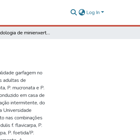
Log In
Metodologia de minienxertia em maracujazeiros
dalidade garfagem no
s adultas de
ata, P. mucronata e P.
 conduzido em casa de
ação intermitente, do
da Universidade
nto nas combinações
dulis f. flavicarpa, P.
rpa, P. foetida/P.