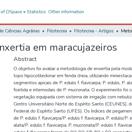
l of DSpace
Statistics
Other information
de Ciências Agrárias
Fitotecnia
Fitotecnia - Artigos
nxertia em maracujazeiros
Abstract
O objetivo foi avaliar a metodologia de enxertia pela mo
topo hipocotiledonar em fenda cheia, utilizando miniestaca
segmentos apicais de P. edulis f. flavicarpa, P. edulis, P. al
foetida e internodais de P. mucronata. O experimento foi
vegetação equipada com sistema de irrigação com nebuliz
Centro Universitário Norte do Espírito Santo (CEUNES), 
Federal do Espírito Santo (UFES). Os índices de pegame
de P. edulis f. flavicarpa/P. edulis f. flavicarpa, P. edulis/P. e
alata/P. edulis f. flavicarpa, P. mucronata/P. edulis f. flavica