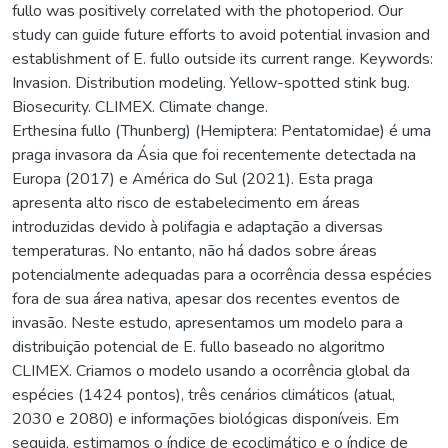
fullo was positively correlated with the photoperiod. Our
study can guide future efforts to avoid potential invasion and
establishment of E. fullo outside its current range. Keywords:
Invasion. Distribution modeling. Yellow-spotted stink bug.
Biosecurity. CLIMEX. Climate change.
Erthesina fullo (Thunberg) (Hemiptera: Pentatomidae) é uma
praga invasora da Ásia que foi recentemente detectada na
Europa (2017) e América do Sul (2021). Esta praga
apresenta alto risco de estabelecimento em áreas
introduzidas devido à polifagia e adaptação a diversas
temperaturas. No entanto, não há dados sobre áreas
potencialmente adequadas para a ocorrência dessa espécies
fora de sua área nativa, apesar dos recentes eventos de
invasão. Neste estudo, apresentamos um modelo para a
distribuição potencial de E. fullo baseado no algoritmo
CLIMEX. Criamos o modelo usando a ocorrência global da
espécies (1424 pontos), três cenários climáticos (atual,
2030 e 2080) e informações biológicas disponíveis. Em
seguida, estimamos o índice de ecoclimático e o índice de