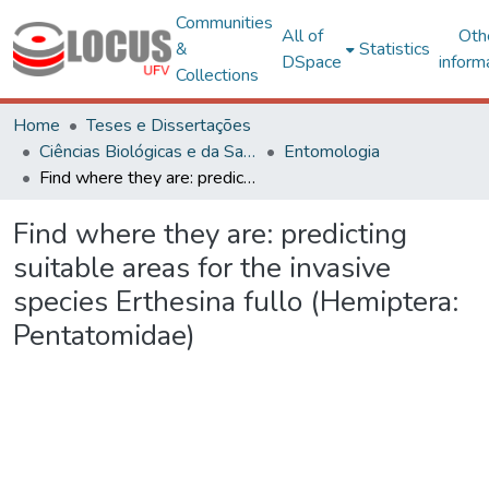
Communities
All of
Oth
&
Statistics
DSpace
inform
Collections
Home
Teses e Dissertações
Ciências Biológicas e da Saúde
Entomologia
Find where they are: predicting suitable areas for the invasive species Erthesina fullo (Hemiptera: Pentatomidae)
Find where they are: predicting
suitable areas for the invasive
species Erthesina fullo (Hemiptera:
Pentatomidae)