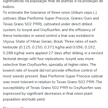
significativas na população final de plantas e na produção de
bulbos.
To estimate the tolerance of three onion (Allium cepa L.)
cultivars (Baia Periforme Super Precoce, Granex Ouro and
Texas Grano 502 PRR), cultivated under direct drilled
system, to Ioxynil and Oxyfluorfen, and the efficiency of
these herbicides in weed control a trial was installed in
Viçosa, State of Minas Gerais, Brazil. Three rates of each
herbicide (0.125, 0.250, 0.372 kg/ha and 0.096, 0.192,
0.288 kg/ha) were applied 27 days after drilling, in a nested
factorial design with four replications. Ioxynil was more
selective than Oxyfluorfen, specially at higher rates. The
lowest rate of Ioxynil did not provide effective control of
most weeds present. Baia Periforme Super Precoce cultivar
was more tolerant in relation to Texas Grano 502 PRR. The
susceptibility of Texas Grano 502 PRR to Oxyfluorfen was
expressed by significant decreases in final onion plant
population and bulb yield.