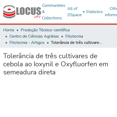
Communities
All of
Oth
&
Statistics
DSpace
inform
Collections
Home
Produção Técnico-científica
Centro de Ciências Agrárias
Fitotecnia
Fitotecnia - Artigos
Tolerância de três cultivares de cebola ao Ioxynil e Oxyfluorfen em semeadura direta
Tolerância de três cultivares de
cebola ao Ioxynil e Oxyfluorfen em
semeadura direta