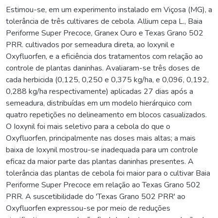
Estimou-se, em um experimento instalado em Viçosa (MG), a
tolerância de três cultivares de cebola. Allium cepa L., Baia
Periforme Super Precoce, Granex Ouro e Texas Grano 502
PRR. cultivados por semeadura direta, ao Ioxynil e
Oxyfluorfen, e a eficiência dos tratamentos com relação ao
controle de plantas daninhas. Avaliaram-se três doses de
cada herbicida (0,125, 0,250 e 0,375 kg/ha, e 0,096, 0,192,
0,288 kg/ha respectivamente) aplicadas 27 dias após a
semeadura, distribuídas em um modelo hierárquico com
quatro repetições no delineamento em blocos casualizados.
O Ioxynil foi mais seletivo para a cebola do que o
Oxyfluorfen, principalmente nas doses mais altas; a mais
baixa de Ioxynil mostrou-se inadequada para um controle
eficaz da maior parte das plantas daninhas presentes. A
tolerância das plantas de cebola foi maior para o cultivar Baia
Periforme Super Precoce em relação ao Texas Grano 502
PRR. A suscetibilidade do 'Texas Grano 502 PRR' ao
Oxyfluorfen expressou-se por meio de reduções