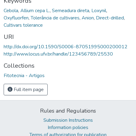
Keywords
Cebola
,
Allium cepa L.
,
Semeadura direta
,
Loxynil
,
Oxyfluorfen
,
Tolerância de cultivares
,
Anion
,
Direct-drilled
,
Cultivars tolerance
URI
http://dx.doi.org/10.1590/S0006-87051995000200012
http://www.locus.ufv.br/handle/123456789/25530
Collections
Fitotecnia - Artigos
Full item page
Rules and Regulations
Submission Instructions
Information policies
Terms of authorization for publication