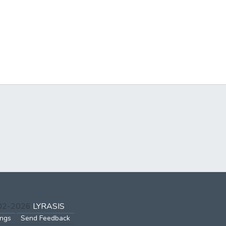
002-2026
LYRASIS
ings
Send Feedback