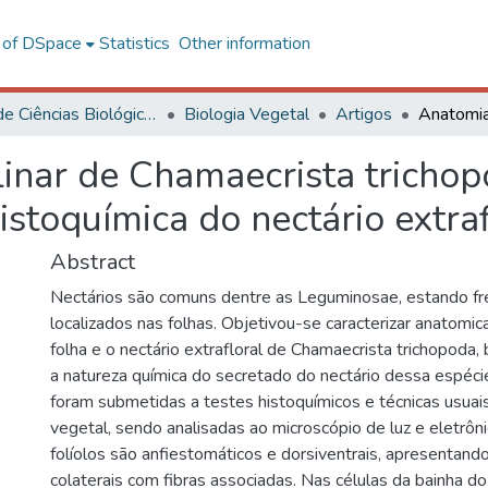
l of DSpace
Statistics
Other information
Centro de Ciências Biológicas e da Saúde
Biologia Vegetal
Artigos
linar de Chamaecrista tricho
istoquímica do nectário extraf
Abstract
Nectários são comuns dentre as Leguminosae, estando 
localizados nas folhas. Objetivou-se caracterizar anatomic
folha e o nectário extrafloral de Chamaecrista trichopoda
a natureza química do secretado do nectário dessa espéc
foram submetidas a testes histoquímicos e técnicas usua
vegetal, sendo analisadas ao microscópio de luz e eletrôn
folíolos são anfiestomáticos e dorsiventrais, apresentand
colaterais com fibras associadas. Nas células da bainha d