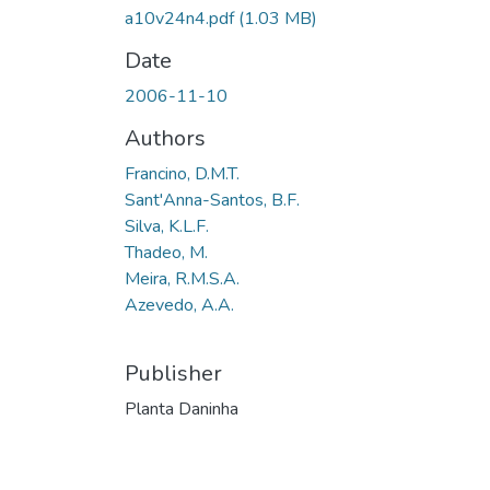
a10v24n4.pdf
(1.03 MB)
Date
2006-11-10
Authors
Francino, D.M.T.
Sant'Anna-Santos, B.F.
Silva, K.L.F.
Thadeo, M.
Meira, R.M.S.A.
Azevedo, A.A.
Publisher
Planta Daninha