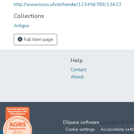
http://www.locus.ufv.br/handle/123456789/13623
Collections
Artigos
Full item page
Help
Contact
About
DSpace software
copyright © 2
Cookie settings
Accessibility sett