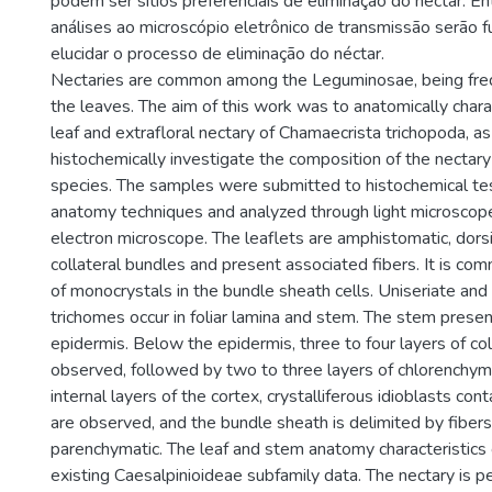
podem ser sítios preferenciais de eliminação do néctar. En
análises ao microscópio eletrônico de transmissão serão 
elucidar o processo de eliminação do néctar.
Nectaries are common among the Leguminosae, being freq
the leaves. The aim of this work was to anatomically chara
leaf and extrafloral nectary of Chamaecrista trichopoda, as
histochemically investigate the composition of the nectary 
species. The samples were submitted to histochemical tes
anatomy techniques and analyzed through light microscop
electron microscope. The leaflets are amphistomatic, dorsi
collateral bundles and present associated fibers. It is co
of monocrystals in the bundle sheath cells. Uniseriate and 
trichomes occur in foliar lamina and stem. The stem presen
epidermis. Below the epidermis, three to four layers of c
observed, followed by two to three layers of chlorenchym
internal layers of the cortex, crystalliferous idioblasts co
are observed, and the bundle sheath is delimited by fibers 
parenchymatic. The leaf and stem anatomy characteristics 
existing Caesalpinioideae subfamily data. The nectary is p