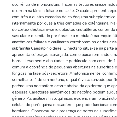
ocorrência de monocristais. Tricomas tectores unisseriados
ocorrem na lâmina foliar e no caule. O caule apresenta epi
com três a quatro camadas de colênquima subepidérmico,
internamente por duas a três camadas de colênquima. Na 
do córtex destacam-se idioblastos cristalíferos contendo m
vascular é delimitado por fibras e a medula é parenquimáti
anatômicas foliares e caulinares corroboram os dados exis
subfamília Caesalpinioideae. O nectário situa-se na parte a
apresenta coloração alaranjada, com o ápice formando um
bordas levemente abauladas e pedúnculo com cerca de 1 
comum a ocorrência de pequenas aberturas na superfície do
fúngicas na fase pós-secretora. Anatomicamente, confirm
semelhante à de um nectário, o qual é vascularizado por f
parênquima nectarífero ocorre abaixo da epiderme que apr
espessa. Caracteres anatômicos do nectário podem auxili
gênero. As análises histoquímicas evidenciaram o acúmulo
células do parênquima nectarífero, que pode funcionar co
herbivoria. Observou-se a presença de poros na superfície