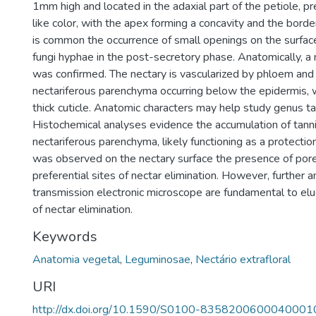
1mm high and located in the adaxial part of the petiole, p
like color, with the apex forming a concavity and the border
is common the occurrence of small openings on the surface
fungi hyphae in the post-secretory phase. Anatomically, a 
was confirmed. The nectary is vascularized by phloem and
nectariferous parenchyma occurring below the epidermis, 
thick cuticle. Anatomic characters may help study genus 
Histochemical analyses evidence the accumulation of tannin
nectariferous parenchyma, likely functioning as a protection
was observed on the nectary surface the presence of por
preferential sites of nectar elimination. However, further 
transmission electronic microscope are fundamental to el
of nectar elimination.
Keywords
Anatomia vegetal
,
Leguminosae
,
Nectário extrafloral
URI
http://dx.doi.org/10.1590/S0100-8358200600040001