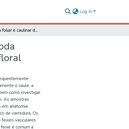
Log In
Anatomia foliar e caulinar de Chamaecrista trichopoda (Caesalpinioideae) e histoquímica do nectário extrafloral
poda
loral
freqüentemente
amente o caule, a
, bem como investigar
ie. As amostras
is em anatomia
ico de varredura. Os
o feixes vasculares
o feixe é comum a