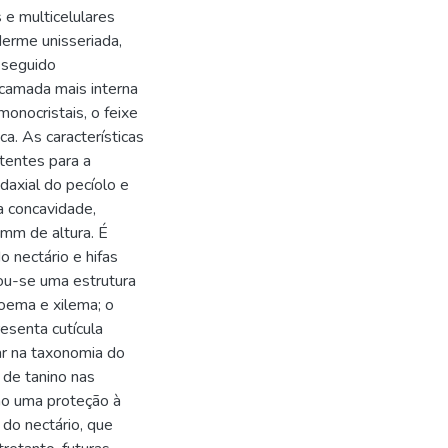
 e multicelulares
derme unisseriada,
 seguido
camada mais interna
onocristais, o feixe
ca. As características
tentes para a
daxial do pecíolo e
a concavidade,
mm de altura. É
 nectário e hifas
ou-se uma estrutura
loema e xilema; o
esenta cutícula
ar na taxonomia do
 de tanino nas
mo uma proteção à
 do nectário, que