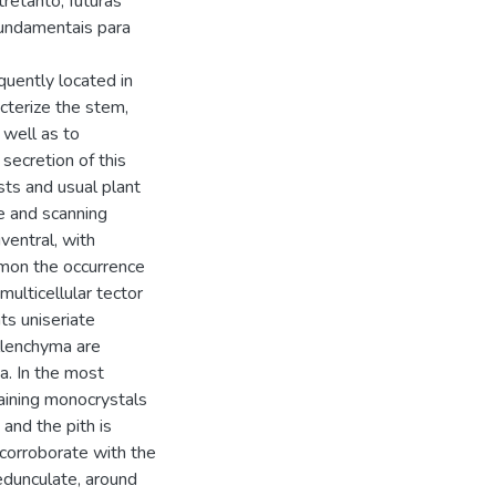
tretanto, futuras
fundamentais para
uently located in
cterize the stem,
 well as to
secretion of this
ts and usual plant
e and scanning
ventral, with
mmon the occurrence
multicellular tector
ts uniseriate
ollenchyma are
a. In the most
ntaining monocrystals
and the pith is
corroborate with the
edunculate, around