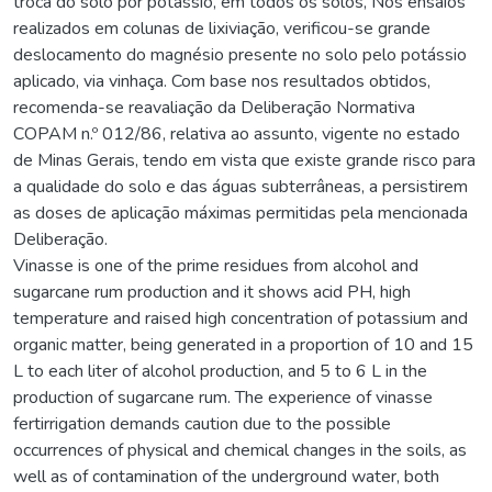
troca do solo por potássio, em todos os solos, Nos ensaios
realizados em colunas de lixiviação, verificou-se grande
deslocamento do magnésio presente no solo pelo potássio
aplicado, via vinhaça. Com base nos resultados obtidos,
recomenda-se reavaliação da Deliberação Normativa
COPAM n.º 012/86, relativa ao assunto, vigente no estado
de Minas Gerais, tendo em vista que existe grande risco para
a qualidade do solo e das águas subterrâneas, a persistirem
as doses de aplicação máximas permitidas pela mencionada
Deliberação.
Vinasse is one of the prime residues from alcohol and
sugarcane rum production and it shows acid PH, high
temperature and raised high concentration of potassium and
organic matter, being generated in a proportion of 10 and 15
L to each liter of alcohol production, and 5 to 6 L in the
production of sugarcane rum. The experience of vinasse
fertirrigation demands caution due to the possible
occurrences of physical and chemical changes in the soils, as
well as of contamination of the underground water, both