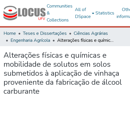
Communities
All of
Oth
&
Statistics
DSpace
inform
Collections
Home
Teses e Dissertações
Ciências Agrárias
Engenharia Agrícola
Alterações físicas e químicas e mobilidade de solutos em solos submetidos à aplicação de vinhaça proveniente da fabricação de álcool carburante
Alterações físicas e químicas e
mobilidade de solutos em solos
submetidos à aplicação de vinhaça
proveniente da fabricação de álcool
carburante