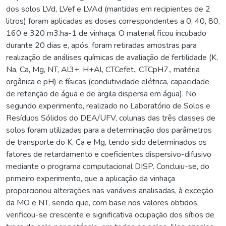
dos solos LVd, LVef e LVAd (mantidas em recipientes de 2
litros) foram aplicadas as doses correspondentes a 0, 40, 80,
160 e 320 m3.ha-1 de vinhaça. O material ficou incubado
durante 20 dias e, após, foram retiradas amostras para
realização de análises químicas de avaliação de fertilidade (K,
Na, Ca, Mg, NT, Al3+, H+Al, CTCefet., CTCpH7., matéria
orgânica e pH) e físicas (condutividade elétrica, capacidade
de retenção de água e de argila dispersa em água). No
segundo experimento, realizado no Laboratório de Solos e
Resíduos Sólidos do DEA/UFV, colunas das três classes de
solos foram utilizadas para a determinação dos parâmetros
de transporte do K, Ca e Mg, tendo sido determinados os
fatores de retardamento e coeficientes dispersivo-difusivo
mediante o programa computacional DISP. Concluiu-se, do
primeiro experimento, que a aplicação da vinhaça
proporcionou alterações nas variáveis analisadas, à exceção
da MO e NT, sendo que, com base nos valores obtidos,
verificou-se crescente e significativa ocupação dos sítios de