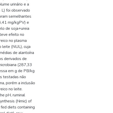
lume urinário e a
4 L) foi observado
 foram semelhantes
24,41 mg/kgPV) e
elo de soja+ureia
teve efeito no
ureico no plasma
o leite (NUL), cuja
 médias de alantoína
dos derivados de
 microbiana (287,33
pressa em g de PB/kg
as testadas não
na, porém a inclusão
ico no leite.
the pH, ruminal
ynthesis (Nmic) of
 fed diets containing