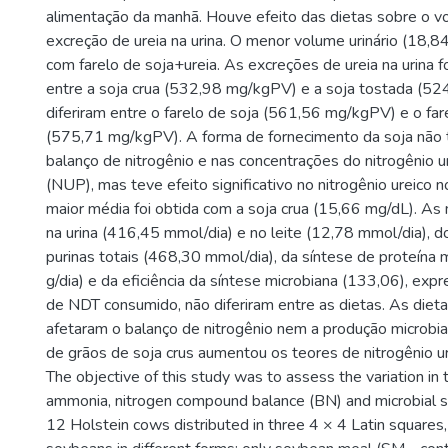
alimentação da manhã. Houve efeito das dietas sobre o vo
excreção de ureia na urina. O menor volume urinário (18,8
com farelo de soja+ureia. As excreções de ureia na urina
entre a soja crua (532,98 mg/kgPV) e a soja tostada (5
diferiram entre o farelo de soja (561,56 mg/kgPV) e o far
(575,71 mg/kgPV). A forma de fornecimento da soja não 
balanço de nitrogênio e nas concentrações do nitrogênio 
(NUP), mas teve efeito significativo no nitrogênio ureico n
maior média foi obtida com a soja crua (15,66 mg/dL). As
na urina (416,45 mmol/dia) e no leite (12,78 mmol/dia), 
purinas totais (468,30 mmol/dia), da síntese de proteína
g/dia) e da eficiência da síntese microbiana (133,06), ex
de NDT consumido, não diferiram entre as dietas. As diet
afetaram o balanço de nitrogênio nem a produção microbia
de grãos de soja crus aumentou os teores de nitrogênio ure
The objective of this study was to assess the variation in 
ammonia, nitrogen compound balance (BN) and microbial s
12 Holstein cows distributed in three 4 × 4 Latin squares,