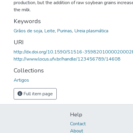
production, but the addition of raw soybean grains increase
the milk.
Keywords
Grãos de soja
,
Leite
,
Purinas
,
Ureia plasmática
URI
http://dx.doi.org/10.1590/S1516-3598201000020002
http://www.locus.ufv.br/handle/123456789/14608
Collections
Artigos
Full item page
Help
Contact
About