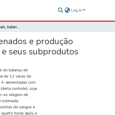
Log In
Parâmetros ruminais, balanço de compostos nitrogenados e produção microbiana de vacas leiteiras alimentadas com soja e seus subprodutos
genados e produção
a e seus subprodutos
 e do balanço de
na de 12 vacas da
× 4, alimentadas com
(dieta controle), soja
ndo-se silagem de
i estimada
Amostras de sangue e
 quatro horas após a