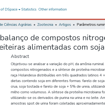
l of DSpace
Statistics
Other information
de Ciências Agrárias
Zootecnia
Artigos
 balanço de compostos nitro
eiteiras alimentadas com soj
Abstract
Objetivou-se analisar a variação do pH, da amônia ruminal
compostos nitrogenados e a síntese de proteína microbia
raça Holandesa distribuídas em três quadrados latinos 4 
dietas contendo soja em diferentes formas: farelo de soja 
crua, soja tostada e farelo de soja + 5% de ureia, utiliza
milho como volumoso. A síntese da proteína microbiana fo
utilizando-se os derivados de purina na urina e no leite. 
amostras spot de urina foram coletadas aproximadamente