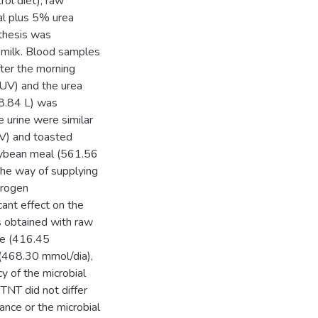
ol diet), raw
l plus 5% urea
nthesis was
e milk. Blood samples
fter the morning
(UV) and the urea
18.84 L) was
 urine were similar
V) and toasted
ybean meal (561.56
he way of supplying
trogen
cant effect on the
s obtained with raw
ne (416.45
 (468.30 mmol/dia),
cy of the microbial
TNT did not differ
ance or the microbial