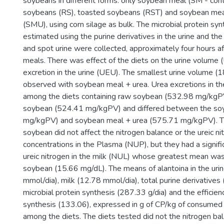
soybeans in different forms: only soybean meal (SM - contr
soybeans (RS), toasted soybeans (RST) and soybean mea
(SMU), using corn silage as bulk. The microbial protein sy
estimated using the purine derivatives in the urine and th
and spot urine were collected, approximately four hours a
meals. There was effect of the diets on the urine volume 
excretion in the urine (UEU). The smallest urine volume (
observed with soybean meal + urea. Urea excretions in the
among the diets containing raw soybean (532.98 mg/kgP
soybean (524.41 mg/kgPV) and differed between the so
mg/kgPV) and soybean meal + urea (575.71 mg/kgPV). T
soybean did not affect the nitrogen balance or the ureic ni
concentrations in the Plasma (NUP), but they had a signifi
ureic nitrogen in the milk (NUL) whose greatest mean wa
soybean (15.66 mg/dL). The means of alantoina in the uri
mmol/dia), milk (12.78 mmol/dia), total purine derivatives
microbial protein synthesis (287.33 g/dia) and the efficien
synthesis (133.06), expressed in g of CP/kg of consumed 
among the diets. The diets tested did not the nitrogen bal