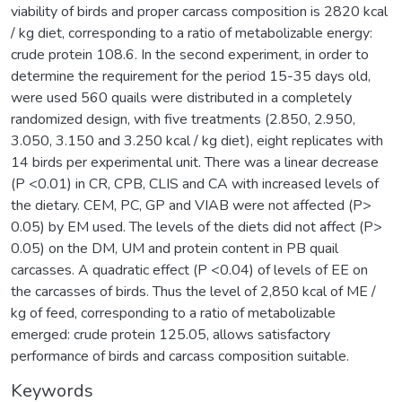
viability of birds and proper carcass composition is 2820 kcal
/ kg diet, corresponding to a ratio of metabolizable energy:
crude protein 108.6. In the second experiment, in order to
determine the requirement for the period 15-35 days old,
were used 560 quails were distributed in a completely
randomized design, with five treatments (2.850, 2.950,
3.050, 3.150 and 3.250 kcal / kg diet), eight replicates with
14 birds per experimental unit. There was a linear decrease
(P <0.01) in CR, CPB, CLIS and CA with increased levels of
the dietary. CEM, PC, GP and VIAB were not affected (P>
0.05) by EM used. The levels of the diets did not affect (P>
0.05) on the DM, UM and protein content in PB quail
carcasses. A quadratic effect (P <0.04) of levels of EE on
the carcasses of birds. Thus the level of 2,850 kcal of ME /
kg of feed, corresponding to a ratio of metabolizable
emerged: crude protein 125.05, allows satisfactory
performance of birds and carcass composition suitable.
Keywords