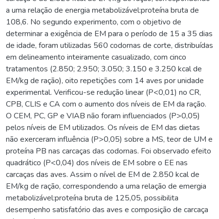
a uma relação de energia metabolizável:proteína bruta de
108,6. No segundo experimento, com o objetivo de
determinar a exigência de EM para o período de 15 a 35 dias
de idade, foram utilizadas 560 codornas de corte, distribuídas
em delineamento inteiramente casualizado, com cinco
tratamentos (2.850; 2.950; 3.050; 3.150 e 3.250 kcal de
EM/kg de ração), oito repetições com 14 aves por unidade
experimental. Verificou-se redução linear (P<0,01) no CR,
CPB, CLIS e CA com o aumento dos níveis de EM da ração.
O CEM, PC, GP e VIAB não foram influenciados (P>0,05)
pelos níveis de EM utilizados. Os níveis de EM das dietas
não exerceram influência (P>0,05) sobre a MS, teor de UM e
proteína PB nas carcaças das codornas. Foi observado efeito
quadrático (P<0,04) dos níveis de EM sobre o EE nas
carcaças das aves. Assim o nível de EM de 2.850 kcal de
EM/kg de ração, correspondendo a uma relação de emergia
metabolizável:proteína bruta de 125,05, possibilita
desempenho satisfatório das aves e composição de carcaça