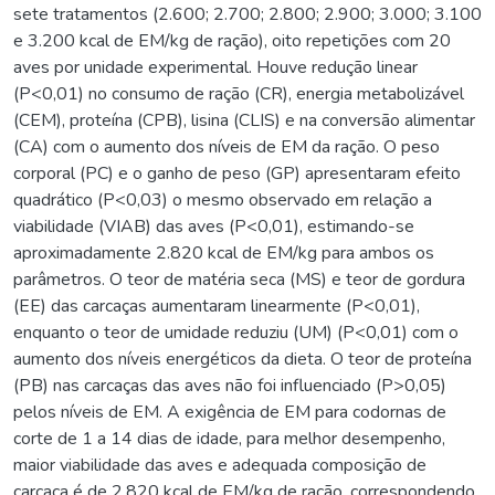
sete tratamentos (2.600; 2.700; 2.800; 2.900; 3.000; 3.100
e 3.200 kcal de EM/kg de ração), oito repetições com 20
aves por unidade experimental. Houve redução linear
(P<0,01) no consumo de ração (CR), energia metabolizável
(CEM), proteína (CPB), lisina (CLIS) e na conversão alimentar
(CA) com o aumento dos níveis de EM da ração. O peso
corporal (PC) e o ganho de peso (GP) apresentaram efeito
quadrático (P<0,03) o mesmo observado em relação a
viabilidade (VIAB) das aves (P<0,01), estimando-se
aproximadamente 2.820 kcal de EM/kg para ambos os
parâmetros. O teor de matéria seca (MS) e teor de gordura
(EE) das carcaças aumentaram linearmente (P<0,01),
enquanto o teor de umidade reduziu (UM) (P<0,01) com o
aumento dos níveis energéticos da dieta. O teor de proteína
(PB) nas carcaças das aves não foi influenciado (P>0,05)
pelos níveis de EM. A exigência de EM para codornas de
corte de 1 a 14 dias de idade, para melhor desempenho,
maior viabilidade das aves e adequada composição de
carcaça é de 2.820 kcal de EM/kg de ração, correspondendo