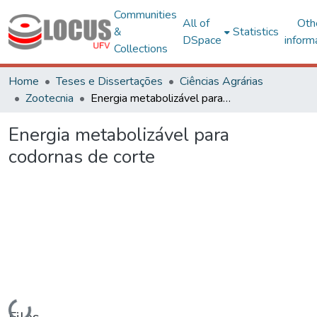
Communities
All of
Oth
&
Statistics
DSpace
inform
Collections
Home
Teses e Dissertações
Ciências Agrárias
Zootecnia
Energia metabolizável para codornas de corte
Energia metabolizável para
codornas de corte