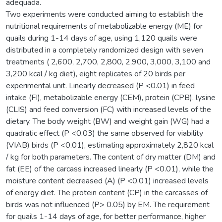
adequada.
Two experiments were conducted aiming to establish the
nutritional requirements of metabolizable energy (ME) for
quails during 1-14 days of age, using 1,120 quails were
distributed in a completely randomized design with seven
treatments ( 2,600, 2,700, 2,800, 2,900, 3,000, 3,100 and
3,200 kcal / kg diet), eight replicates of 20 birds per
experimental unit. Linearly decreased (P <0.01) in feed
intake (FI), metabolizable energy (CEM), protein (CPB), lysine
(CLIS) and feed conversion (FC) with increased levels of the
dietary. The body weight (BW) and weight gain (WG) had a
quadratic effect (P <0.03) the same observed for viability
(VIAB) birds (P <0.01), estimating approximately 2,820 kcal
/ kg for both parameters. The content of dry matter (DM) and
fat (EE) of the carcass increased linearly (P <0.01), while the
moisture content decreased (A) (P <0.01) increased levels
of energy diet. The protein content (CP) in the carcasses of
birds was not influenced (P> 0.05) by EM. The requirement
for quails 1-14 days of age, for better performance, higher