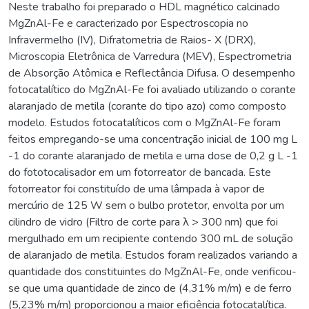
Neste trabalho foi preparado o HDL magnético calcinado
MgZnAl-Fe e caracterizado por Espectroscopia no
Infravermelho (IV), Difratometria de Raios- X (DRX),
Microscopia Eletrônica de Varredura (MEV), Espectrometria
de Absorção Atômica e Reflectância Difusa. O desempenho
fotocatalítico do MgZnAl-Fe foi avaliado utilizando o corante
alaranjado de metila (corante do tipo azo) como composto
modelo. Estudos fotocatalíticos com o MgZnAl-Fe foram
feitos empregando-se uma concentração inicial de 100 mg L
-1 do corante alaranjado de metila e uma dose de 0,2 g L -1
do fototocalisador em um fotorreator de bancada. Este
fotorreator foi constituído de uma lâmpada à vapor de
mercúrio de 125 W sem o bulbo protetor, envolta por um
cilindro de vidro (Filtro de corte para λ > 300 nm) que foi
mergulhado em um recipiente contendo 300 mL de solução
de alaranjado de metila. Estudos foram realizados variando a
quantidade dos constituintes do MgZnAl-Fe, onde verificou-
se que uma quantidade de zinco de (4,31% m/m) e de ferro
(5,23% m/m) proporcionou a maior eficiência fotocatalítica.