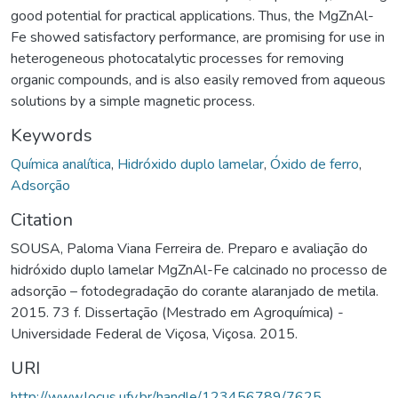
good potential for practical applications. Thus, the MgZnAl-
Fe showed satisfactory performance, are promising for use in
heterogeneous photocatalytic processes for removing
organic compounds, and is also easily removed from aqueous
solutions by a simple magnetic process.
Keywords
Química analítica
,
Hidróxido duplo lamelar
,
Óxido de ferro
,
Adsorção
Citation
SOUSA, Paloma Viana Ferreira de. Preparo e avaliação do
hidróxido duplo lamelar MgZnAl-Fe calcinado no processo de
adsorção – fotodegradação do corante alaranjado de metila.
2015. 73 f. Dissertação (Mestrado em Agroquímica) -
Universidade Federal de Viçosa, Viçosa. 2015.
URI
http://www.locus.ufv.br/handle/123456789/7625