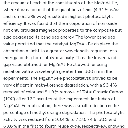
the amount of each of the constituents of the MgZnAl-Fe,
where it was found that the quantities of zinc (4.31% w/w)
and iron (5.23% w/w) resulted in highest photocatalytic
efficiency. It was found that the incorporation of iron oxide
not only provided magnetic properties to the composite but
also decreased its band gap energy. The lower band gap
value permitted that the catalyst MgZnAl-Fe displace the
absorption of light to a greater wavelength, requiring less
energy for its photocatalytic activity. Thus the lower band
gap value obtained for MgZnAl-Fe allowed for using
radiation with a wavelength greater than 300 nm in the
experiments. The MgZnAl-Fe photocatalyst proved to be
very efficient in methyl orange degradation, with a 93.4%
removal of color and 91.9% removal of Total Organic Carbon
(TOC) after 120 minutes of the experiment. In studies of
MgZnAl-Fe reutilization, there was a small reduction in the
percentage of methyl orange degradation. The photocatalytic
activity was reduced from 93.4% to 78.8, 74.6, 68.9 and
63.8% in the first to fourth reuse cycle, respectively, showing