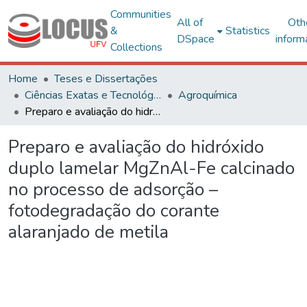
Communities
All of
Oth
&
Statistics
DSpace
inform
Collections
Home
Teses e Dissertações
Ciências Exatas e Tecnológicas
Agroquímica
Preparo e avaliação do hidróxido duplo lamelar MgZnAl-Fe calcinado no processo de adsorção – fotodegradação do corante alaranjado de metila
Preparo e avaliação do hidróxido
duplo lamelar MgZnAl-Fe calcinado
no processo de adsorção –
fotodegradação do corante
alaranjado de metila