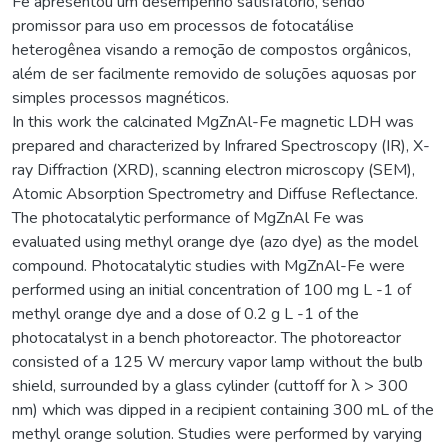
Fe apresentou um desempenho satisfatório, sendo
promissor para uso em processos de fotocatálise
heterogênea visando a remoção de compostos orgânicos,
além de ser facilmente removido de soluções aquosas por
simples processos magnéticos.
In this work the calcinated MgZnAl-Fe magnetic LDH was
prepared and characterized by Infrared Spectroscopy (IR), X-
ray Diffraction (XRD), scanning electron microscopy (SEM),
Atomic Absorption Spectrometry and Diffuse Reflectance.
The photocatalytic performance of MgZnAl Fe was
evaluated using methyl orange dye (azo dye) as the model
compound. Photocatalytic studies with MgZnAl-Fe were
performed using an initial concentration of 100 mg L -1 of
methyl orange dye and a dose of 0.2 g L -1 of the
photocatalyst in a bench photoreactor. The photoreactor
consisted of a 125 W mercury vapor lamp without the bulb
shield, surrounded by a glass cylinder (cuttoff for λ > 300
nm) which was dipped in a recipient containing 300 mL of the
methyl orange solution. Studies were performed by varying