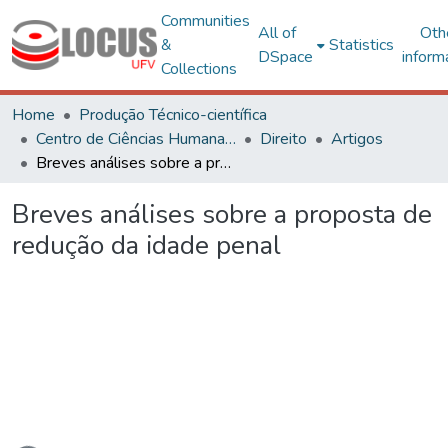
Communities
All of
Oth
&
Statistics
DSpace
inform
Collections
Home
Produção Técnico-científica
Centro de Ciências Humanas, Letras e Artes
Direito
Artigos
Breves análises sobre a proposta de redução da idade penal
Breves análises sobre a proposta de
redução da idade penal