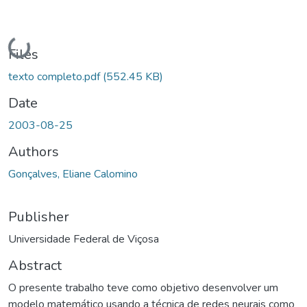
Loading...
Files
texto completo.pdf
(552.45 KB)
Date
2003-08-25
Authors
Gonçalves, Eliane Calomino
Publisher
Universidade Federal de Viçosa
Abstract
O presente trabalho teve como objetivo desenvolver um
modelo matemático usando a técnica de redes neurais como