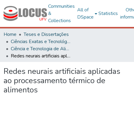
Communities
All of
Oth
&
Statistics
DSpace
inform
Collections
Home
Teses e Dissertações
Ciências Exatas e Tecnológicas
Ciência e Tecnologia de Alimentos
Redes neurais artificiais aplicadas ao processamento térmico de alimentos
Redes neurais artificiais aplicadas
ao processamento térmico de
alimentos