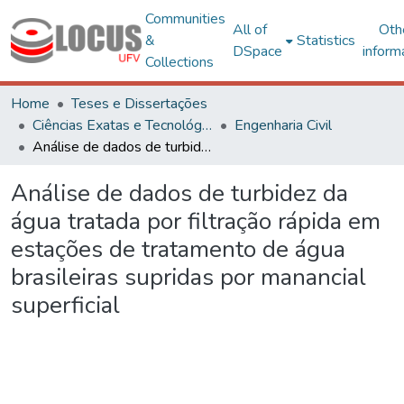
Communities
All of
Oth
&
Statistics
DSpace
inform
Collections
Home
Teses e Dissertações
Ciências Exatas e Tecnológicas
Engenharia Civil
Análise de dados de turbidez da água tratada por filtração rápida em estações de tratamento de água brasileiras supridas por manancial superficial
Análise de dados de turbidez da
água tratada por filtração rápida em
estações de tratamento de água
brasileiras supridas por manancial
superficial