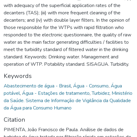
with adequacy of the superficial application rates of the
decanters (TAS); (iii) with more frequent cleaning of the
decanters; and (iv) with double layer filters. In the opinion of
those responsible for the WTPs with rapid filtration who
responded to the electronic questionnaire, the quality of raw
water as the main factor generating difficulties / facilities to
meet the turbidity standard of filtered water in the drinking
standard. Keywords: Drinking water. Management and
operation of WTP. Potability standard. SISAGUA. Turbidity.
Keywords
Abastecimento de água - Brasil
,
Água - Consumo
,
Água
potável
,
Água - Estações de tratamento
,
Turbidez
,
Ministério
da Saúde. Sistema de Informação de Vigilância da Qualidade
da Água para Consumo Humano
Citation
PIMENTA, João Francisco de Paula. Análise de dados de
turbidez da água tratada por filtração rápida em estações de