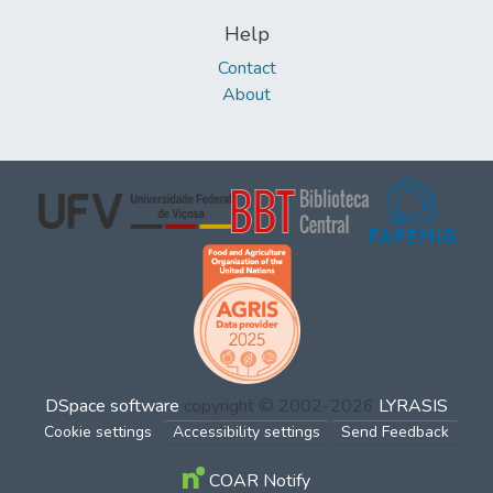
Help
Contact
About
DSpace software
copyright © 2002-2026
LYRASIS
Cookie settings
Accessibility settings
Send Feedback
COAR Notify