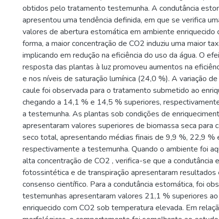
obtidos pelo tratamento testemunha. A condutância esto
apresentou uma tendência definida, em que se verifica u
valores de abertura estomática em ambiente enriquecido
forma, a maior concentração de CO2 induziu uma maior tax
implicando em redução na eficiência do uso da água. O efe
resposta das plantas à luz promoveu aumentos na eficiênc
e nos níveis de saturação lumínica (24,0 %). A variação de
caule foi observada para o tratamento submetido ao enri
chegando a 14,1 % e 14,5 % superiores, respectivament
a testemunha. As plantas sob condições de enriquecime
apresentaram valores superiores de biomassa seca para ca
seco total, apresentando médias finais de 9,9 %, 22,9 %
respectivamente a testemunha. Quando o ambiente foi aq
alta concentração de CO2 , verifica-se que a condutância 
fotossintética e de transpiração apresentaram resultados
consenso científico. Para a condutância estomática, foi o
testemunhas apresentaram valores 21,1 % superiores ao
enriquecido com CO2 sob temperatura elevada. Em relação