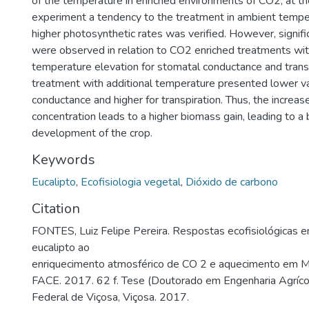
of the temperature in enriched environments of CO2, at th
experiment a tendency to the treatment in ambient temper
higher photosynthetic rates was verified. However, signifi
were observed in relation to CO2 enriched treatments wi
temperature elevation for stomatal conductance and transp
treatment with additional temperature presented lower va
conductance and higher for transpiration. Thus, the increas
concentration leads to a higher biomass gain, leading to a be
development of the crop.
Keywords
Eucalipto
,
Ecofisiologia vegetal
,
Dióxido de carbono
Citation
FONTES, Luiz Felipe Pereira. Respostas ecofisiológicas 
eucalipto ao
enriquecimento atmosférico de CO 2 e aquecimento em 
FACE. 2017. 62 f. Tese (Doutorado em Engenharia Agrícol
Federal de Viçosa, Viçosa. 2017.