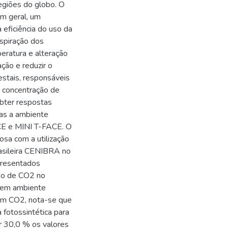
egiões do globo. O
m geral, um
 eficiência do uso da
nspiração dos
eratura e alteração
ação e reduzir o
estais, responsáveis
a concentração de
obter respostas
das a ambiente
CE e MINI T-FACE. O
osa com a utilização
asileira CENIBRA no
presentados
ção de CO2 no
 em ambiente
com CO2, nota-se que
fotossintética para
r 30,0 % os valores