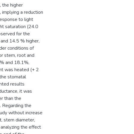
 the higher
, implying a reduction
response to light
ht saturation (24.0
bserved for the
 and 14.5 % higher,
der conditions of
or stem, root and
9 % and 18.1%,
ent was heated (+ 2
 the stomatal
nted results
ductance, it was
r than the
. Regarding the
tudy without increase
t, stem diameter,
analyzing the effect