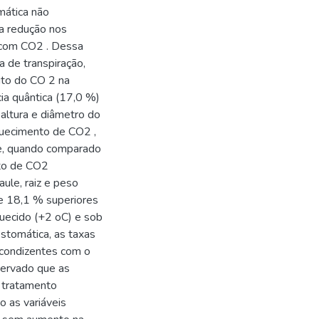
mática não
ma redução nos
 com CO2 . Dessa
a de transpiração,
ito do CO 2 na
ia quântica (17,0 %)
 altura e diâmetro do
quecimento de CO2 ,
e, quando comparado
nto de CO2
ule, raiz e peso
 e 18,1 % superiores
uecido (+2 oC) e sob
estomática, as taxas
 condizentes com o
bservado que as
 tratamento
 as variáveis