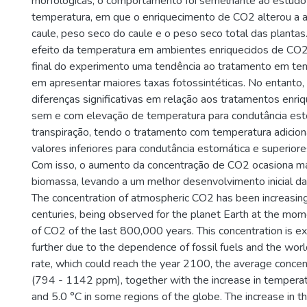
morfológicas, o comportamento foi semelhante ao estud
temperatura, em que o enriquecimento de CO2 alterou a a
caule, peso seco do caule e o peso seco total das plantas.
efeito da temperatura em ambientes enriquecidos de CO2 
final do experimento uma tendência ao tratamento em te
em apresentar maiores taxas fotossintéticas. No entanto,
diferenças significativas em relação aos tratamentos enr
sem e com elevação de temperatura para condutância est
transpiração, tendo o tratamento com temperatura adicio
valores inferiores para condutância estomática e superiore
Com isso, o aumento da concentração de CO2 ocasiona m
biomassa, levando a um melhor desenvolvimento inicial da 
The concentration of atmospheric CO2 has been increasing 
centuries, being observed for the planet Earth at the mom
of CO2 of the last 800,000 years. This concentration is e
further due to the dependence of fossil fuels and the wor
rate, which could reach the year 2100, the average conce
(794 - 1142 ppm), together with the increase in temper
and 5.0 °C in some regions of the globe. The increase in t