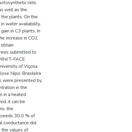
otosynthetic rate,
as well as the
 the plants. On the
n water availability,
gain in C3 plants. In
the increase in CO2
 obtain
trees submitted to
 MINI T-FACE
iversity of Viçosa
lose Nipo-Brasileira
ts were presented by
tration in the
n in a heated
d, it can be
ns, the
exceeds 30.0 % of
al conductance did
n the values of