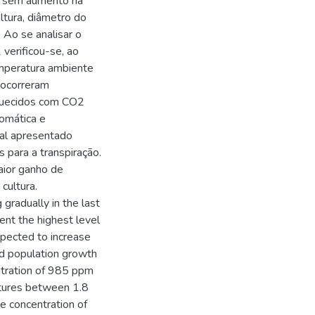
o sem aumento na
ltura, diâmetro do
 Ao se analisar o
verificou-se, ao
mperatura ambiente
 ocorreram
iquecidos com CO2
omática e
nal apresentado
s para a transpiração.
aior ganho de
cultura.
gradually in the last
ent the highest level
xpected to increase
ld population growth
ntration of 985 ppm
atures between 1.8
he concentration of