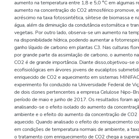
aumento na temperatura entre 1,8 e 5,0 °C em algumas r
aumento na concentração do CO2 atmosférico promove, e
acréscimo na taxa fotossintética, síntese de biomassa e na
água, além da diminuição da condutância estomática e tra
vegetais. Por outro lado, observa-se um aumento na temp
na disponibilidade hídrica, podendo aumentar a fotorrespir
ganho líquido de carbono em plantas C3. Nas culturas flor
por grande parte da assimilação de carbono, o aumento n
CO2 é de grande importância. Diante disso,objetivou-se 
ecofisiológicas em árvores jovens de eucaliptos submeti
enriquecido de CO2 e aquecimento em sistemas MINIFA
experimento foi conduzido na Universidade Federal de Viç
de dois clones pertencentes a empresa Celulose Nipo-Br
período de maio e junho de 2017. Os resultados foram a
analisando-se o efeito isolado do aumento da concentra
ambiente e o efeito do aumento da concentração de CO2
aquecido. Quando analisado o efeito do enriquecimento 
em condições de temperatura normais de ambiente, a taxa 
o tratamento com enriquecimento de CO2 chega a supera