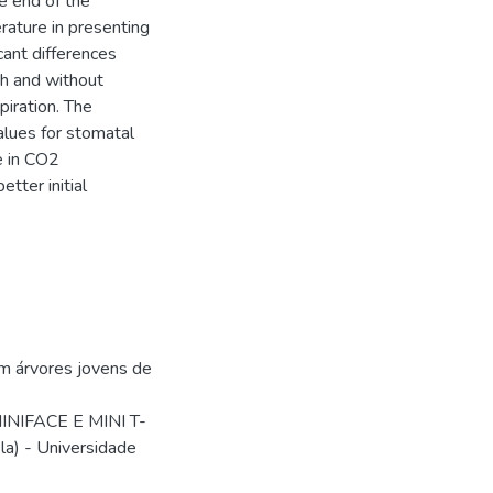
e end of the
ature in presenting
cant differences
th and without
iration. The
lues for stomatal
e in CO2
tter initial
em árvores jovens de
MINIFACE E MINI T-
a) - Universidade