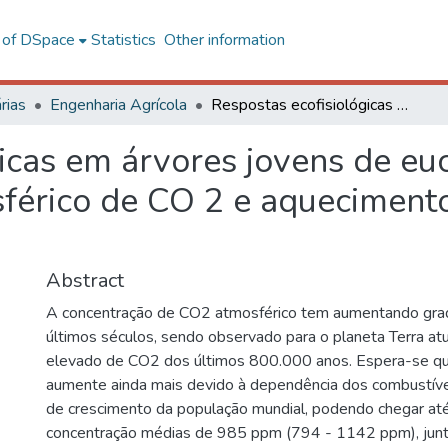
l of DSpace
Statistics
Other information
rias
Engenharia Agrícola
Respostas ecofisiológicas em árvores jovens de eucalipto ao enriquecimento atmosférico de CO 2 e aquecimento em MINIFACE E MINI T-FACE
icas em árvores jovens de euc
sférico de CO 2 e aquecimen
Abstract
A concentração de CO2 atmosférico tem aumentando gra
últimos séculos, sendo observado para o planeta Terra at
elevado de CO2 dos últimos 800.000 anos. Espera-se qu
aumente ainda mais devido à dependência dos combustívei
de crescimento da população mundial, podendo chegar at
concentração médias de 985 ppm (794 - 1142 ppm), jun