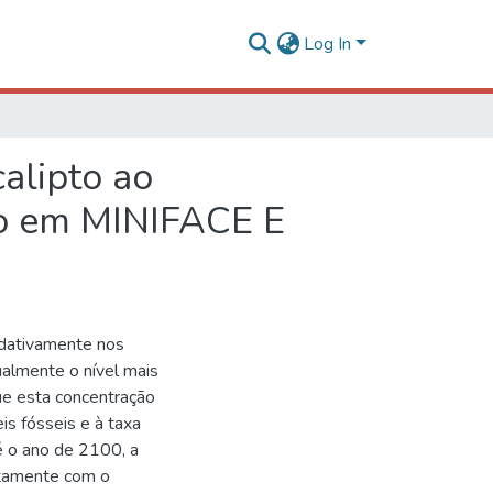
Log In
alipto ao
to em MINIFACE E
dativamente nos
ualmente o nível mais
e esta concentração
s fósseis e à taxa
é o ano de 2100, a
tamente com o