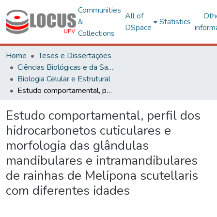
Communities
All of
Oth
&
Statistics
DSpace
inform
Collections
Home
Teses e Dissertações
Ciências Biológicas e da Saúde
Biologia Celular e Estrutural
Estudo comportamental, perfil dos hidrocarbonetos cuticulares e morfologia das glândulas mandibulares e intramandibulares de rainhas de Melipona scutellaris com diferentes idades
Estudo comportamental, perfil dos
hidrocarbonetos cuticulares e
morfologia das glândulas
mandibulares e intramandibulares
de rainhas de Melipona scutellaris
com diferentes idades