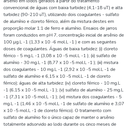
arsênio em lodos gerados a partir do tratamento
convencional de águas com baixa turbidez (4,1-18 uT) e alta
turbidez (90-210 uT), utilizando dois coagulantes - sulfato
de alumínio e cloreto férrico, além da mistura destes em
proporção molar 1:1 de ferro e alumínio. Ensaios de jarros
foram conduzidos em pH 7, concentração inicial de arsênio de
100 μg.L -1 (1,33 x 10 -6 mol.L -1 ) e com as seguintes
doses de coagulantes. Águas de baixa turbidez: (i) cloreto
férrico - 5 mg.L -1 (3,08 x 10 -5 mol.L -1 ); (ii) sulfato de
alumínio - 30 mg.L -1 (8,77 x 10 -5 mol.L -1 ); (iii) mistura
dos coagulantes - 10 mg.L -1 (2,92 x 10 -5 mol.L -1 de
sulfato de alumínio e 6,15 x 10 -5 mol.L -1 de cloreto
férrico); águas de alta turbidez: (iv) cloreto férrico - 10 mg.L
-1 (6,15 x 10 -5 mol.L -1 ); (v) sulfato de alumínio - 25 mg.L
-1 (7,31 x 10 -5 mol.L -1 ); (vi) mistura dos coagulantes - 5
mg.L -1 (1,46 x 10 -5 mol.L -1 de sulfato de alumínio e 3,07
x 10 -5 mol.L -1 de cloreto férrico). O tratamento com
sulfato de alumínio foi o único capaz de manter o arsênio
totalmente adsorvido ao lodo durante os cinco meses de