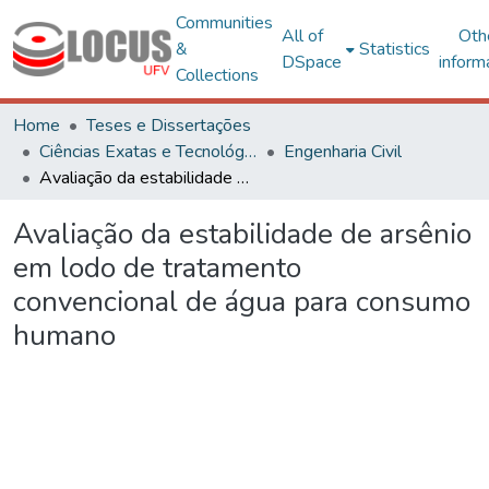
Communities
All of
Oth
&
Statistics
DSpace
inform
Collections
Home
Teses e Dissertações
Ciências Exatas e Tecnológicas
Engenharia Civil
Avaliação da estabilidade de arsênio em lodo de tratamento convencional de água para consumo humano
Avaliação da estabilidade de arsênio
em lodo de tratamento
convencional de água para consumo
humano