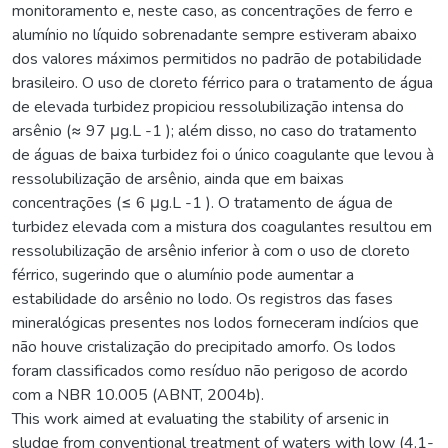
monitoramento e, neste caso, as concentrações de ferro e
alumínio no líquido sobrenadante sempre estiveram abaixo
dos valores máximos permitidos no padrão de potabilidade
brasileiro. O uso de cloreto férrico para o tratamento de água
de elevada turbidez propiciou ressolubilização intensa do
arsênio (≈ 97 μg.L -1 ); além disso, no caso do tratamento
de águas de baixa turbidez foi o único coagulante que levou à
ressolubilização de arsênio, ainda que em baixas
concentrações (≤ 6 μg.L -1 ). O tratamento de água de
turbidez elevada com a mistura dos coagulantes resultou em
ressolubilização de arsênio inferior à com o uso de cloreto
férrico, sugerindo que o alumínio pode aumentar a
estabilidade do arsênio no lodo. Os registros das fases
mineralógicas presentes nos lodos forneceram indícios que
não houve cristalização do precipitado amorfo. Os lodos
foram classificados como resíduo não perigoso de acordo
com a NBR 10.005 (ABNT, 2004b).
This work aimed at evaluating the stability of arsenic in
sludge from conventional treatment of waters with low (4.1-