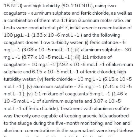
18 NTU) and high turbidity (90-210 NTU), using two
coagulants - aluminum sulphate and ferric chloride, as well as
a combination of them at a 1:1 iron /aluminum molar ratio. Jar
tests were conducted at pH 7, initial arsenic concentration of
100 μg.L -1 (1.33 x 10 -6 mol.L -1 ) and the following
coagulant doses. Low turbidity water: (i) ferric chloride - 5
mg.L -1 (3.08 x 10 -5 mol.L -1 ); (ii) aluminum sulphate - 30
mg.L -1 (8.77 x 10 -5 mol.L -1 ); (iii) 1:1 mixture of
coagulants - 10 mg.L -1 (2.92 x 10 -5 mol.L -1 of alumimum
sulphate and 6.15 x 10 -5 mol.L -1 of ferric chloride); high
turbidity water: (iv) ferric chloride - 10 mg.L -1 (6.15 x 10 -5
mol.L -1 ); (v) aluminum sulphate - 25 mg.L -1 (7.31 x 10 -5
mol.L -1 ); (vi) 1:1 mixture of coagulants 5 mg.L -1 (1.46 x
10 -5 mol.L -1 of alumimum sulphate and 3.07 x 10 -5
mol.L -1 of ferric chloride). Treatment with aluminum sulfate
was the only one capable of keeping arsenic fully adsorbed
to the sludge during the five-month monitoring, and iron and
aluminum concentrations in the supernatant were kept below