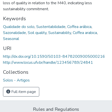
loss of quality in relation to the M40, indicating less
sustainability commitment.
Keywords
Qualidade do solo
,
Sustentabilidade
,
Coffea arábica
,
Sazonalidade
,
Soil quality
,
Sustainability
,
Coffea arabica
,
Seasonal
URI
http://dx.doi.org/10.1590/S0103-84782009005000216
http://www.locus.ufv.br/handle/123456789/24841
Collections
Solos - Artigos
Full item page
Rules and Regulations