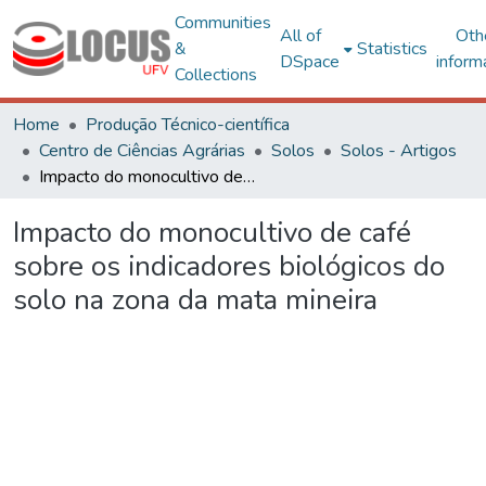
Communities
All of
Oth
&
Statistics
DSpace
inform
Collections
Home
Produção Técnico-científica
Centro de Ciências Agrárias
Solos
Solos - Artigos
Impacto do monocultivo de café sobre os indicadores biológicos do solo na zona da mata mineira
Impacto do monocultivo de café
sobre os indicadores biológicos do
solo na zona da mata mineira