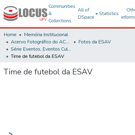
Communities
All of
Oth
&
Statistics
DSpace
inform
Collections
Home
Memória Institucional
Acervo Fotográfico do ACH-UFV
Fotos da ESAV
Série Eventos, Eventos Culturais e Projetos
Time de futebol da ESAV
Time de futebol da ESAV
Loading...