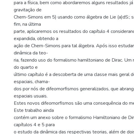
para a física, bem como abordaremos alguns resultados já
gravitação de
Chern-Simons em 5) usando como álgebra de Lie (a)dS:; 
fim, na última
parte, aplicaremos os resultados do capítulo 4 consideran
expandida, obtendo a
ação de Chern-Simons para tal álgebra. Após isso estuda
dinâmica da teo-
ria, fazendo uso do formalismo hamiltoniano de Dirac. Um
do quarto e
último capítulo é a descoberta de uma classe mais geral 
espaciais, chama-
dos por nós de difeomorfismos generalizados, que abran
espaciais usuais.
Estes novos difeomorfismos são uma consequência do m
Este trabalho ainda
contém um anexo sobre o formalismo Hamiltoniano de Dira
capítulos 4 e 5 para
o estudo da dinâmica das respectivas teorias, além de do