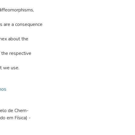
 diffeomorphisms,
ms are a consequence
nnex about the
f the respective
t we use.
nos
elo de Chern-
do em Física) -