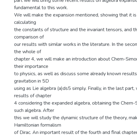
part we will bring some recent results on algebra expansi
fundamental to this work.
We will make the expansion mentioned, showing that it is r
calculating
the constants of structure and the invariant tensors, and 
comparison of
our results with similar works in the literature. In the seco
the whole of
chapter 4, we will make an introduction about Chern-Simo
their importance
to physics, as well as discuss some already known resul
gravitation in 5D
using as Lie algebra (a)ds5 simply. Finally, in the last part,
results of chapter
4 considering the expanded algebra, obtaining the Chern-
such algebra. After
this we will study the dynamic structure of the theory, ma
Hamiltonian formalism
of Dirac. An important result of the fourth and ﬁnal chapter