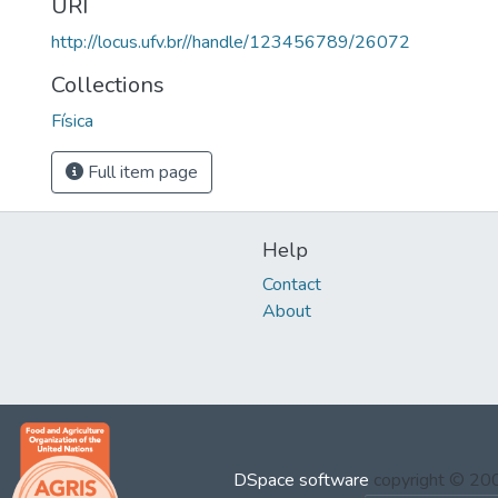
URI
http://locus.ufv.br//handle/123456789/26072
Collections
Física
Full item page
Help
Contact
About
DSpace software
copyright © 2