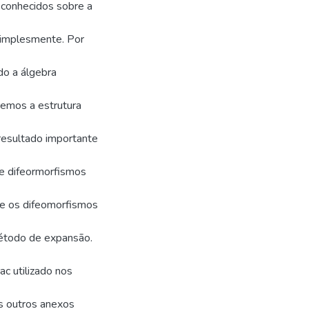
 conhecidos sobre a
simplesmente. Por
do a álgebra
remos a estrutura
 resultado importante
de difeormorfismos
ge os difeomorfismos
étodo de expansão.
c utilizado nos
is outros anexos