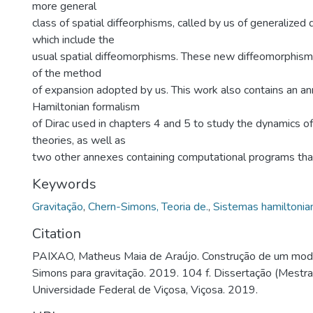
more general
class of spatial diffeorphisms, called by us of generalized
which include the
usual spatial diffeomorphisms. These new diffeomorphis
of the method
of expansion adopted by us. This work also contains an a
Hamiltonian formalism
of Dirac used in chapters 4 and 5 to study the dynamics o
theories, as well as
two other annexes containing computational programs tha
Keywords
Gravitação
,
Chern-Simons, Teoria de.
,
Sistemas hamiltonia
Citation
PAIXAO, Matheus Maia de Araújo. Construção de um mod
Simons para gravitação. 2019. 104 f. Dissertação (Mestra
Universidade Federal de Viçosa, Viçosa. 2019.