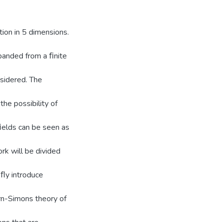
tion in 5 dimensions.
xpanded from a ﬁnite
sidered. The
the possibility of
 ﬁelds can be seen as
ork will be divided
eﬂy introduce
rn-Simons theory of