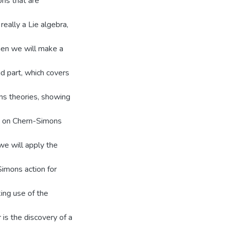
ons that are
eally a Lie algebra,
then we will make a
nd part, which covers
ns theories, showing
ts on Chern-Simons
 we will apply the
Simons action for
king use of the
 is the discovery of a