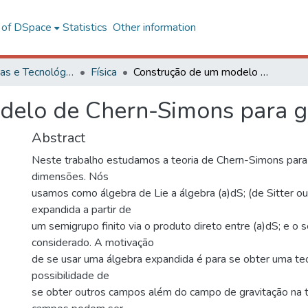
l of DSpace
Statistics
Other information
Ciências Exatas e Tecnológicas
Física
Construção de um modelo de Chern-Simons para gravitação
delo de Chern-Simons para g
Abstract
Neste trabalho estudamos a teoria de Chern-Simons para
dimensões. Nós
usamos como álgebra de Lie a álgebra (a)dS; (de Sitter ou 
expandida a partir de
um semigrupo finito via o produto direto entre (a)dS; e o
considerado. A motivação
de se usar uma álgebra expandida é para se obter uma teo
possibilidade de
se obter outros campos além do campo de gravitação na t