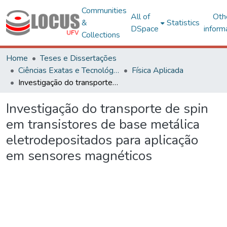
Communities
All of
Oth
&
Statistics
DSpace
inform
Collections
Home
Teses e Dissertações
Ciências Exatas e Tecnológicas
Física Aplicada
Investigação do transporte de spin em transistores de base metálica eletrodepositados para aplicação em sensores magnéticos
Investigação do transporte de spin
em transistores de base metálica
eletrodepositados para aplicação
em sensores magnéticos