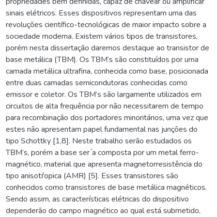
propriedades bem definidas, capaz de chavear ou amplificar
sinais elétricos. Esses dispositivos representam uma das
revoluções científico-tecnológicas de maior impacto sobre a
sociedade moderna. Existem vários tipos de transistores,
porém nesta dissertação daremos destaque ao transistor de
base metálica (TBM). Os TBM’s são constituídos por uma
camada metálica ultrafina, conhecida como base, posicionada
entre duas camadas semicondutoras conhecidas como
emissor e coletor. Os TBM’s são largamente utilizados em
circuitos de alta frequência por não necessitarem de tempo
para recombinação dos portadores minoritários, uma vez que
estes não apresentam papel fundamental nas junções do
tipo Schottky [1,8]. Neste trabalho serão estudados os
TBM’s, porém a base ser ́a composta por um metal ferro-
magnético, material que apresenta magnetorresistência do
tipo anisotŕopica (AMR) [5]. Esses transistores são
conhecidos como transistores de base metálica magnéticos.
Sendo assim, as características elétricas do dispositivo
dependerão do campo magnético ao qual está submetido,