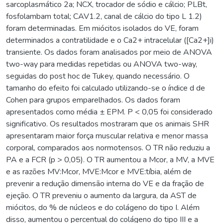
sarcoplasmático 2a; NCX, trocador de sódio e cálcio; PLBt,
fosfolambam total; CAV1.2, canal de cálcio do tipo L 1.2)
foram determinadas. Em miócitos isolados do VE, foram
determinados a contratilidade e o Ca2+ intracelular ([Ca2+]i)
transiente. Os dados foram analisados por meio de ANOVA
two-way para medidas repetidas ou ANOVA two-way,
seguidas do post hoc de Tukey, quando necessário. O
tamanho do efeito foi calculado utilizando-se o índice d de
Cohen para grupos emparelhados. Os dados foram
apresentados como média ± EPM. P < 0,05 foi considerado
significativo. Os resultados mostraram que os animais SHR
apresentaram maior força muscular relativa e menor massa
corporal, comparados aos normotensos. O TR não reduziu a
PA e a FCR (p > 0,05). O TR aumentou a Mcor, a MV, a MVE
e as razões MV:Mcor, MVE:Mcor e MVE:tíbia, além de
prevenir a redução dimensão interna do VE e da fração de
ejeção. O TR preveniu o aumento da largura, da AST de
miócitos, do % de núcleos e do colágeno do tipo I. Além
disso, aumentou o percentual do colágeno do tipo III e a