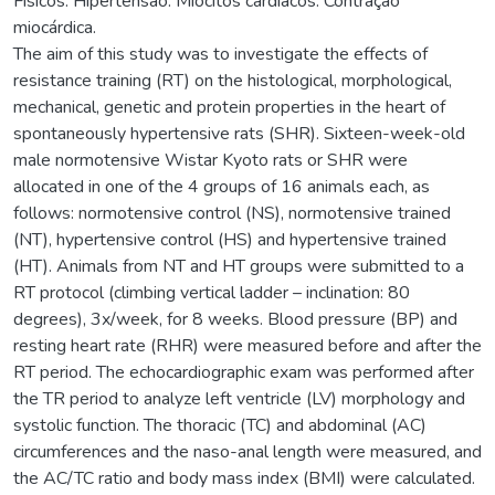
Físicos. Hipertensão. Miócitos cardíacos. Contração
miocárdica.
The aim of this study was to investigate the effects of
resistance training (RT) on the histological, morphological,
mechanical, genetic and protein properties in the heart of
spontaneously hypertensive rats (SHR). Sixteen-week-old
male normotensive Wistar Kyoto rats or SHR were
allocated in one of the 4 groups of 16 animals each, as
follows: normotensive control (NS), normotensive trained
(NT), hypertensive control (HS) and hypertensive trained
(HT). Animals from NT and HT groups were submitted to a
RT protocol (climbing vertical ladder – inclination: 80
degrees), 3x/week, for 8 weeks. Blood pressure (BP) and
resting heart rate (RHR) were measured before and after the
RT period. The echocardiographic exam was performed after
the TR period to analyze left ventricle (LV) morphology and
systolic function. The thoracic (TC) and abdominal (AC)
circumferences and the naso-anal length were measured, and
the AC/TC ratio and body mass index (BMI) were calculated.