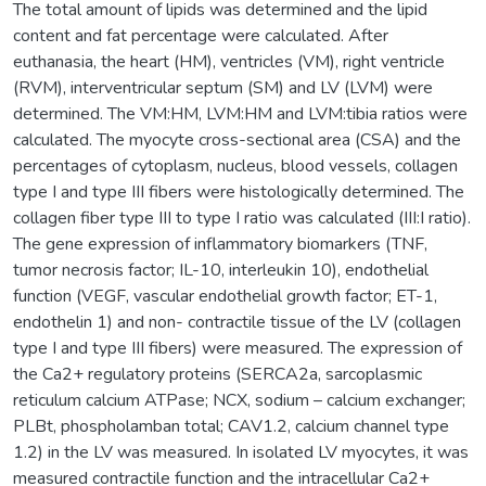
The total amount of lipids was determined and the lipid
content and fat percentage were calculated. After
euthanasia, the heart (HM), ventricles (VM), right ventricle
(RVM), interventricular septum (SM) and LV (LVM) were
determined. The VM:HM, LVM:HM and LVM:tibia ratios were
calculated. The myocyte cross-sectional area (CSA) and the
percentages of cytoplasm, nucleus, blood vessels, collagen
type I and type III fibers were histologically determined. The
collagen fiber type III to type I ratio was calculated (III:I ratio).
The gene expression of inflammatory biomarkers (TNF,
tumor necrosis factor; IL-10, interleukin 10), endothelial
function (VEGF, vascular endothelial growth factor; ET-1,
endothelin 1) and non- contractile tissue of the LV (collagen
type I and type III fibers) were measured. The expression of
the Ca2+ regulatory proteins (SERCA2a, sarcoplasmic
reticulum calcium ATPase; NCX, sodium – calcium exchanger;
PLBt, phospholamban total; CAV1.2, calcium channel type
1.2) in the LV was measured. In isolated LV myocytes, it was
measured contractile function and the intracellular Ca2+