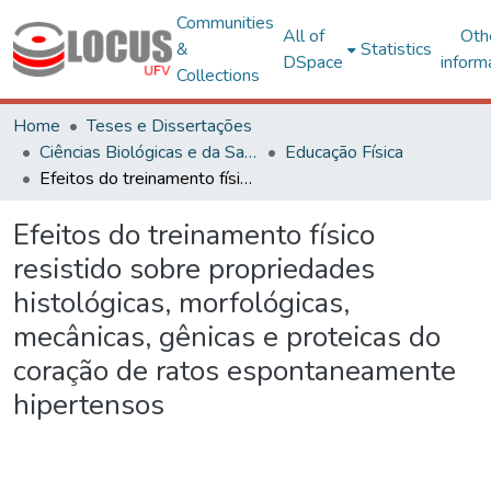
Communities
All of
Oth
&
Statistics
DSpace
inform
Collections
Home
Teses e Dissertações
Ciências Biológicas e da Saúde
Educação Física
Efeitos do treinamento físico resistido sobre propriedades histológicas, morfológicas, mecânicas, gênicas e proteicas do coração de ratos espontaneamente hipertensos
Efeitos do treinamento físico
resistido sobre propriedades
histológicas, morfológicas,
mecânicas, gênicas e proteicas do
coração de ratos espontaneamente
hipertensos