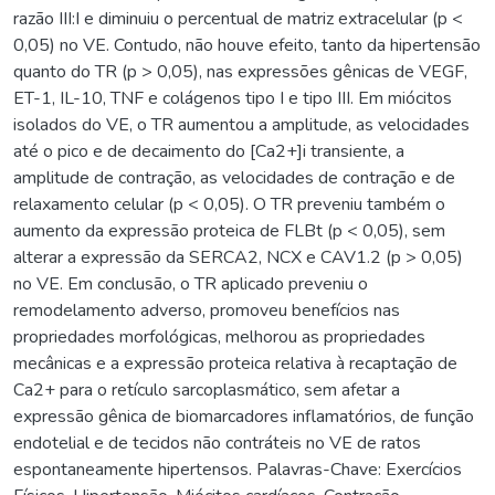
razão III:I e diminuiu o percentual de matriz extracelular (p <
0,05) no VE. Contudo, não houve efeito, tanto da hipertensão
quanto do TR (p > 0,05), nas expressões gênicas de VEGF,
ET-1, IL-10, TNF e colágenos tipo I e tipo III. Em miócitos
isolados do VE, o TR aumentou a amplitude, as velocidades
até o pico e de decaimento do [Ca2+]i transiente, a
amplitude de contração, as velocidades de contração e de
relaxamento celular (p < 0,05). O TR preveniu também o
aumento da expressão proteica de FLBt (p < 0,05), sem
alterar a expressão da SERCA2, NCX e CAV1.2 (p > 0,05)
no VE. Em conclusão, o TR aplicado preveniu o
remodelamento adverso, promoveu benefícios nas
propriedades morfológicas, melhorou as propriedades
mecânicas e a expressão proteica relativa à recaptação de
Ca2+ para o retículo sarcoplasmático, sem afetar a
expressão gênica de biomarcadores inflamatórios, de função
endotelial e de tecidos não contráteis no VE de ratos
espontaneamente hipertensos. Palavras-Chave: Exercícios