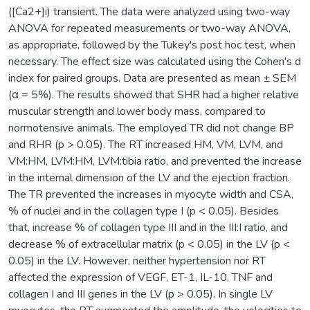
([Ca2+]i) transient. The data were analyzed using two-way
ANOVA for repeated measurements or two-way ANOVA,
as appropriate, followed by the Tukey's post hoc test, when
necessary. The effect size was calculated using the Cohen's d
index for paired groups. Data are presented as mean ± SEM
(α = 5%). The results showed that SHR had a higher relative
muscular strength and lower body mass, compared to
normotensive animals. The employed TR did not change BP
and RHR (p > 0.05). The RT increased HM, VM, LVM, and
VM:HM, LVM:HM, LVM:tibia ratio, and prevented the increase
in the internal dimension of the LV and the ejection fraction.
The TR prevented the increases in myocyte width and CSA,
% of nuclei and in the collagen type I (p < 0.05). Besides
that, increase % of collagen type III and in the III:I ratio, and
decrease % of extracellular matrix (p < 0.05) in the LV (p <
0.05) in the LV. However, neither hypertension nor RT
affected the expression of VEGF, ET-1, IL-10, TNF and
collagen I and III genes in the LV (p > 0.05). In single LV