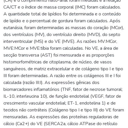
(CA) e o comprimento naso-anal foram medidas e a relação
CA/CT e o índice de massa corporal (IMC) foram calculados.
A quantidade total de lipídios foi determinada e o conteúdo
de lipídio e o percentual de gordura foram calculados. Após
eutanásia, foram determinadas as massas do coração (MCor),
dos ventrículos (MV), do ventrículo direito (MVD), do septo
interventricular (MS) e do VE (MVE). As razões MV:MCor,
MVE:MCor e MVE:tíbia foram calculadas. No VE, a área de
secção transversa (AST) foi mensurada e as proporções
histomorfométricas de citoplasma, de núcleo, de vasos
sanguíneos, de matriz extracelular e de colágeno tipo I e tipo
III foram determinadas. A razão entre os colágenos III e I foi
calculada (razão III:I). As expressões gênicas dos
biomarcadores inflamatórios (TNF, fator de necrose tumoral;
IL-10, interleucina 10), de função endotelial (VEGF, fator de
crescimento vascular endotelial; ET-1, endotelina 1) e de
tecidos não contráteis (Colágeno tipo I e tipo III) do VE foram
mensuradas. As expressões das proteínas reguladoras de
cálcio (Ca2+) do VE (SERCA2a, cálcio ATPase do retículo