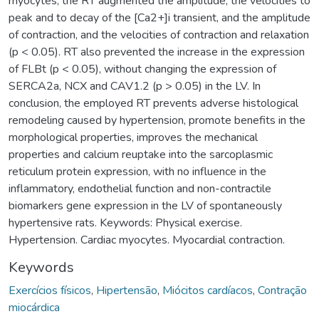
myocytes, the RT augmented the amplitude, the velocities to
peak and to decay of the [Ca2+]i transient, and the amplitude
of contraction, and the velocities of contraction and relaxation
(p < 0.05). RT also prevented the increase in the expression
of FLBt (p < 0.05), without changing the expression of
SERCA2a, NCX and CAV1.2 (p > 0.05) in the LV. In
conclusion, the employed RT prevents adverse histological
remodeling caused by hypertension, promote benefits in the
morphological properties, improves the mechanical
properties and calcium reuptake into the sarcoplasmic
reticulum protein expression, with no influence in the
inflammatory, endothelial function and non-contractile
biomarkers gene expression in the LV of spontaneously
hypertensive rats. Keywords: Physical exercise.
Hypertension. Cardiac myocytes. Myocardial contraction.
Keywords
Exercícios físicos
,
Hipertensão
,
Miócitos cardíacos
,
Contração
miocárdica