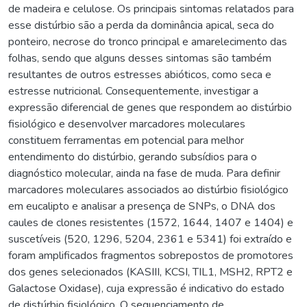
de madeira e celulose. Os principais sintomas relatados para
esse distúrbio são a perda da dominância apical, seca do
ponteiro, necrose do tronco principal e amarelecimento das
folhas, sendo que alguns desses sintomas são também
resultantes de outros estresses abióticos, como seca e
estresse nutricional. Consequentemente, investigar a
expressão diferencial de genes que respondem ao distúrbio
fisiológico e desenvolver marcadores moleculares
constituem ferramentas em potencial para melhor
entendimento do distúrbio, gerando subsídios para o
diagnóstico molecular, ainda na fase de muda. Para definir
marcadores moleculares associados ao distúrbio fisiológico
em eucalipto e analisar a presença de SNPs, o DNA dos
caules de clones resistentes (1572, 1644, 1407 e 1404) e
suscetíveis (520, 1296, 5204, 2361 e 5341) foi extraído e
foram amplificados fragmentos sobrepostos de promotores
dos genes selecionados (KASIII, KCSI, TIL1, MSH2, RPT2 e
Galactose Oxidase), cuja expressão é indicativo do estado
de distúrbio fisiológico. O sequenciamento de