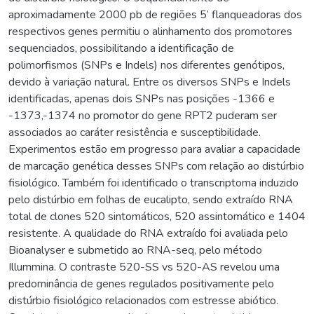
aproximadamente 2000 pb de regiões 5’ flanqueadoras dos
respectivos genes permitiu o alinhamento dos promotores
sequenciados, possibilitando a identificação de
polimorfismos (SNPs e Indels) nos diferentes genótipos,
devido à variação natural. Entre os diversos SNPs e Indels
identificadas, apenas dois SNPs nas posições -1366 e
-1373,-1374 no promotor do gene RPT2 puderam ser
associados ao caráter resistência e susceptibilidade.
Experimentos estão em progresso para avaliar a capacidade
de marcação genética desses SNPs com relação ao distúrbio
fisiológico. Também foi identificado o transcriptoma induzido
pelo distúrbio em folhas de eucalipto, sendo extraído RNA
total de clones 520 sintomáticos, 520 assintomático e 1404
resistente. A qualidade do RNA extraído foi avaliada pelo
Bioanalyser e submetido ao RNA-seq, pelo método
Illummina. O contraste 520-SS vs 520-AS revelou uma
predominância de genes regulados positivamente pelo
distúrbio fisiológico relacionados com estresse abiótico.