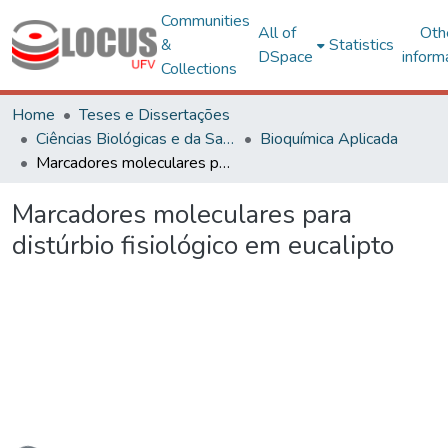
Communities
All of
Oth
&
Statistics
DSpace
inform
Collections
Home
Teses e Dissertações
Ciências Biológicas e da Saúde
Bioquímica Aplicada
Marcadores moleculares para distúrbio fisiológico em eucalipto
Marcadores moleculares para
distúrbio fisiológico em eucalipto
Loading...