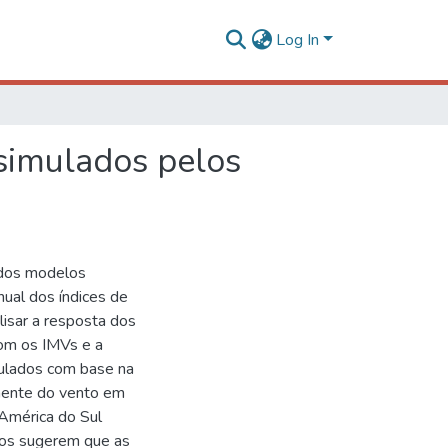
Log In
 simulados pelos
e dos modelos
nual dos índices de
lisar a resposta dos
om os IMVs e a
lculados com base na
onente do vento em
 América do Sul
ados sugerem que as