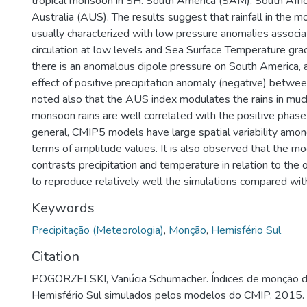
tropical monsoon in SH: South America (SAM), South Afri
Australia (AUS). The results suggest that rainfall in the
usually characterized with low pressure anomalies associa
circulation at low levels and Sea Surface Temperature gradi
there is an anomalous dipole pressure on South America,
effect of positive precipitation anomaly (negative) betwe
noted also that the AUS index modulates the rains in much
monsoon rains are well correlated with the positive phase
general, CMIP5 models have large spatial variability amo
terms of amplitude values. It is also observed that the mo
contrasts precipitation and temperature in relation to the
to reproduce relatively well the simulations compared wi
Keywords
Precipitação (Meteorologia)
,
Monção
,
Hemisfério Sul
Citation
POGORZELSKI, Vanúcia Schumacher. Índices de monção d
Hemisfério Sul simulados pelos modelos do CMIP. 2015. 