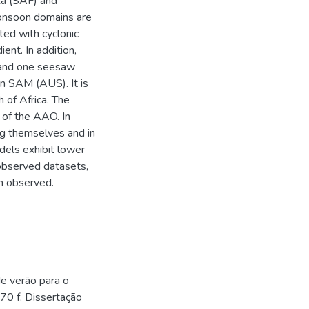
ca (SAF) and
 monsoon domains are
ted with cyclonic
ent. In addition,
 and one seesaw
en SAM (AUS). It is
 of Africa. The
 of the AAO. In
ng themselves and in
dels exhibit lower
 observed datasets,
th observed.
e verão para o
70 f. Dissertação