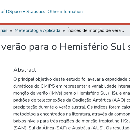
l of DSpace
Statistics
Other information
rias
Meteorologia Aplicada
Índices de monção de verão para o Hemisfério Sul simulados pelos modelos do CMIP
 verão para o Hemisfério Sul
Abstract
O principal objetivo deste estudo foi avaliar a capacidad
climáticos do CMIP5 em representar a variabilidade intera
monção de verão (IMVs) para o Hemisfério Sul (HS), e ana
padrões de teleconexões da Oscilação Antártica (AAO) c
precipitação durante o verão austral. Os índices foram ca
metodologia encontrados na literatura, através da comp
baixos níveis para três regiões de monção tropical no HS:
(SAM), Sul da África (SAF) e Austrália (AUS). Os result