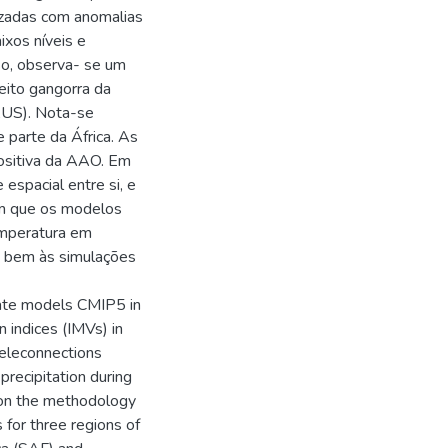
zadas com anomalias
ixos níveis e
so, observa- se um
eito gangorra da
(AUS). Nota-se
parte da África. As
ositiva da AAO. Em
espacial entre si, e
m que os modelos
emperatura em
e bem às simulações
imate models CMIP5 in
 indices (IMVs) in
eleconnections
precipitation during
 on the methodology
 for three regions of