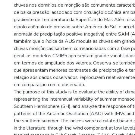
chuvas nos domínios de monção são comumente caracteri
de baixa pressão, associado com circulação ciclônica em ba
gradiente de Temperatura da Superfície do Mar. Além dis
dipolo anômalo de pressão sobre América do Sul, e um ef
anomalia de precipitação positiva (negativa) entre SAM 
também que o índice da AUS modula as chuvas em grande 
chuvas monçônicas são bem correlacionadas com a fase p
geral, os modelos CMIP5 apresentam grande variabilidade 
em termos de amplitude dos valores. Observa-se també
que apresentam menores contrastes de precipitação e t
relação aos dados observados, reproduzem relativament
em comparação com o observado.
The purpose of this study is to evaluate the ability of cl
representing the interannual variability of summer monsoon
Southern Hemisphere (SH), and analyze the response of t
patterns of the Antarctic Oscillation (AAO) with IMVs and 
the southern summer. The indices were calculated based
in the literature, through the wind component at low levels