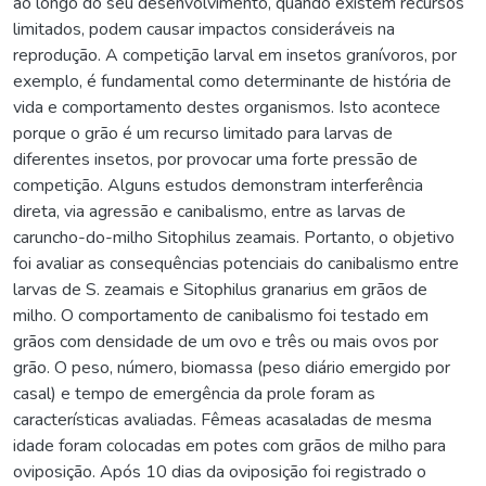
ao longo do seu desenvolvimento, quando existem recursos
limitados, podem causar impactos consideráveis na
reprodução. A competição larval em insetos granívoros, por
exemplo, é fundamental como determinante de história de
vida e comportamento destes organismos. Isto acontece
porque o grão é um recurso limitado para larvas de
diferentes insetos, por provocar uma forte pressão de
competição. Alguns estudos demonstram interferência
direta, via agressão e canibalismo, entre as larvas de
caruncho-do-milho Sitophilus zeamais. Portanto, o objetivo
foi avaliar as consequências potenciais do canibalismo entre
larvas de S. zeamais e Sitophilus granarius em grãos de
milho. O comportamento de canibalismo foi testado em
grãos com densidade de um ovo e três ou mais ovos por
grão. O peso, número, biomassa (peso diário emergido por
casal) e tempo de emergência da prole foram as
características avaliadas. Fêmeas acasaladas de mesma
idade foram colocadas em potes com grãos de milho para
oviposição. Após 10 dias da oviposição foi registrado o