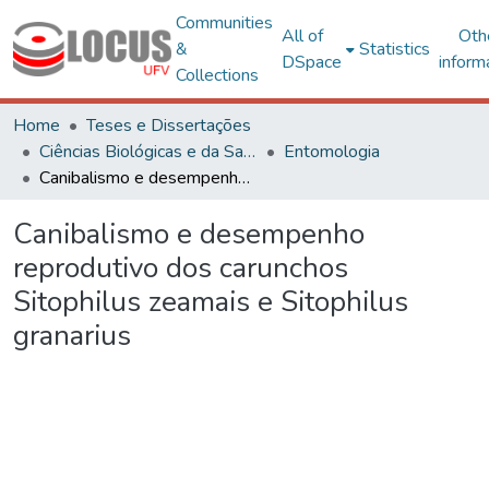
Communities
All of
Oth
&
Statistics
DSpace
inform
Collections
Home
Teses e Dissertações
Ciências Biológicas e da Saúde
Entomologia
Canibalismo e desempenho reprodutivo dos carunchos Sitophilus zeamais e Sitophilus granarius
Canibalismo e desempenho
reprodutivo dos carunchos
Sitophilus zeamais e Sitophilus
granarius