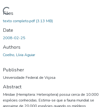
Loading...
Files
texto completo.pdf
(3.13 MB)
Date
2008-02-25
Authors
Coelho, Lívia Aguiar
Publisher
Universidade Federal de Viçosa
Abstract
Miridae (Hemiptera: Heteroptera) possui cerca de 10.000
espécies conhecidas. Estima-se que a fauna mundial se
aproxime de 20.000 espécies quando os mirídeos