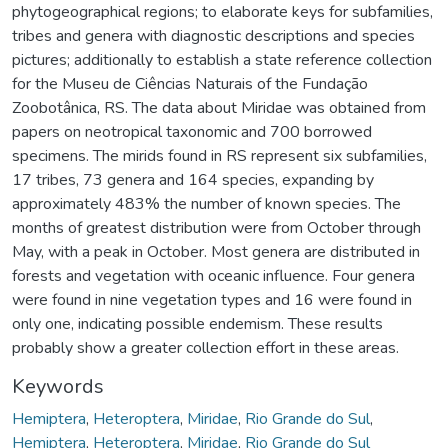
phytogeographical regions; to elaborate keys for subfamilies,
tribes and genera with diagnostic descriptions and species
pictures; additionally to establish a state reference collection
for the Museu de Ciências Naturais of the Fundação
Zoobotânica, RS. The data about Miridae was obtained from
papers on neotropical taxonomic and 700 borrowed
specimens. The mirids found in RS represent six subfamilies,
17 tribes, 73 genera and 164 species, expanding by
approximately 483% the number of known species. The
months of greatest distribution were from October through
May, with a peak in October. Most genera are distributed in
forests and vegetation with oceanic influence. Four genera
were found in nine vegetation types and 16 were found in
only one, indicating possible endemism. These results
probably show a greater collection effort in these areas.
Keywords
Hemiptera
,
Heteroptera
,
Miridae
,
Rio Grande do Sul
,
Hemiptera
,
Heteroptera
,
Miridae
,
Rio Grande do Sul