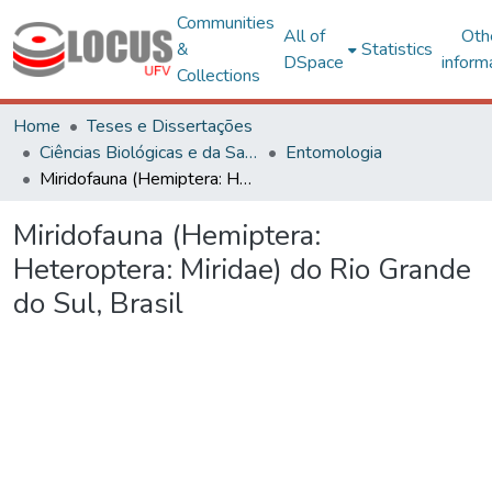
Communities
All of
Oth
&
Statistics
DSpace
inform
Collections
Home
Teses e Dissertações
Ciências Biológicas e da Saúde
Entomologia
Miridofauna (Hemiptera: Heteroptera: Miridae) do Rio Grande do Sul, Brasil
Miridofauna (Hemiptera:
Heteroptera: Miridae) do Rio Grande
do Sul, Brasil