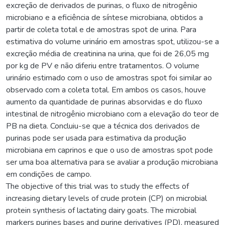
excreção de derivados de purinas, o fluxo de nitrogênio
microbiano e a eficiência de síntese microbiana, obtidos a
partir de coleta total e de amostras spot de urina. Para
estimativa do volume urinário em amostras spot, utilizou-se a
excreção média de creatinina na urina, que foi de 26,05 mg
por kg de PV e não diferiu entre tratamentos. O volume
urinário estimado com o uso de amostras spot foi similar ao
observado com a coleta total. Em ambos os casos, houve
aumento da quantidade de purinas absorvidas e do fluxo
intestinal de nitrogênio microbiano com a elevação do teor de
PB na dieta. Concluiu-se que a técnica dos derivados de
purinas pode ser usada para estimativa da produção
microbiana em caprinos e que o uso de amostras spot pode
ser uma boa alternativa para se avaliar a produção microbiana
em condições de campo.
The objective of this trial was to study the effects of
increasing dietary levels of crude protein (CP) on microbial
protein synthesis of lactating dairy goats. The microbial
markers purines bases and purine derivatives (PD), measured