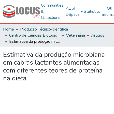
Communities
All of
Oth
&
Statistics
DSpace
inform
Collections
Home
Produção Técnico-científica
Centro de Ciências Biológicas e da Saúde
Veterinária
Artigos
Estimativa da produção microbiana em cabras lactantes alimentadas com diferentes teores de proteína na dieta
Estimativa da produção microbiana
em cabras lactantes alimentadas
com diferentes teores de proteína
na dieta