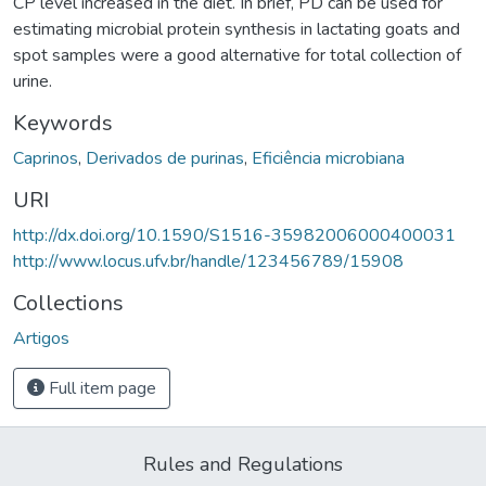
CP level increased in the diet. In brief, PD can be used for
estimating microbial protein synthesis in lactating goats and
spot samples were a good alternative for total collection of
urine.
Keywords
Caprinos
,
Derivados de purinas
,
Eficiência microbiana
URI
http://dx.doi.org/10.1590/S1516-35982006000400031
http://www.locus.ufv.br/handle/123456789/15908
Collections
Artigos
Full item page
Rules and Regulations