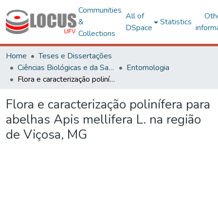
Communities
All of
Oth
&
Statistics
DSpace
inform
Collections
Home
Teses e Dissertações
Ciências Biológicas e da Saúde
Entomologia
Flora e caracterização polinífera para abelhas Apis mellifera L. na região de Viçosa, MG
Flora e caracterização polinífera para
abelhas Apis mellifera L. na região
de Viçosa, MG