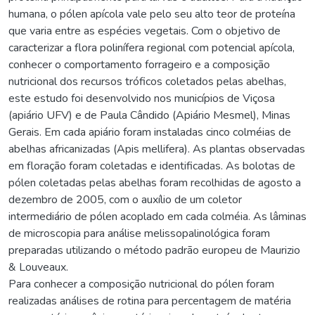
humana, o pólen apícola vale pelo seu alto teor de proteína
que varia entre as espécies vegetais. Com o objetivo de
caracterizar a flora polinífera regional com potencial apícola,
conhecer o comportamento forrageiro e a composição
nutricional dos recursos tróficos coletados pelas abelhas,
este estudo foi desenvolvido nos municípios de Viçosa
(apiário UFV) e de Paula Cândido (Apiário Mesmel), Minas
Gerais. Em cada apiário foram instaladas cinco colméias de
abelhas africanizadas (Apis mellifera). As plantas observadas
em floração foram coletadas e identificadas. As bolotas de
pólen coletadas pelas abelhas foram recolhidas de agosto a
dezembro de 2005, com o auxílio de um coletor
intermediário de pólen acoplado em cada colméia. As lâminas
de microscopia para análise melissopalinológica foram
preparadas utilizando o método padrão europeu de Maurizio
& Louveaux.
Para conhecer a composição nutricional do pólen foram
realizadas análises de rotina para percentagem de matéria