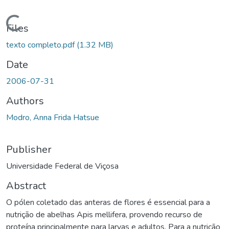
oading...
Files
texto completo.pdf
(1.32 MB)
Date
2006-07-31
Authors
Modro, Anna Frida Hatsue
Publisher
Universidade Federal de Viçosa
Abstract
O pólen coletado das anteras de flores é essencial para a
nutrição de abelhas Apis mellifera, provendo recurso de
proteína principalmente para larvas e adultos. Para a nutrição