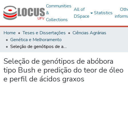
Communities
All of
Oth
&
Statistics
DSpace
inform
Collections
Home
Teses e Dissertações
Ciências Agrárias
Genética e Melhoramento
Seleção de genótipos de abóbora tipo Bush e predição do teor de óleo e perfil de ácidos graxos
Seleção de genótipos de abóbora
tipo Bush e predição do teor de óleo
e perfil de ácidos graxos