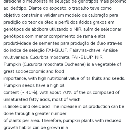
direciona o melhorista na seleção de genótipos mais próximo
ao ideótipo. Diante do exposto, o trabalho teve como
objetivo construir e validar um modelo de calibração para
predição do teor de óleo e perfil dos ácidos graxos em
genótipos de abóbora utilizando o NIR, além de selecionar
genótipos com menor comprimento de rama e alta
produtividade de sementes para produção de óleo através
do índice de seleção FAI-BLUP. Palavras-chave: Análise
multivariada. Cucurbita moschata. FAI-BLUP. NIR.
Pumpkin (Cucurbita moschata Duchesne) is a vegetable of
great socioeconomic and food
importance, with high nutritional value of its fruits and seeds.
Pumpkin seeds have a high oil
content (~ 40%), with about 70% of the oil composed of
unsaturated fatty acids, most of which
is linoleic and oleic acid. The increase in oil production can be
done through a greater number
of plants per area. Therefore, pumpkin plants with reduced
growth habits can be grown in a