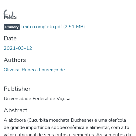
Loading...
Files
texto completo.pdf
(2.51 MB)
Primary
Date
2021-03-12
Authors
Oliveira, Rebeca Lourenço de
Publisher
Universidade Federal de Viçosa
Abstract
A abóbora (Cucurbita moschata Duchesne) é uma olerícola
de grande importância socioeconômica e alimentar, com alto
valor nutricional de seus frutos e sementes. As sementes da