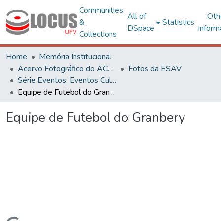
Communities
All of
Oth
&
Statistics
DSpace
inform
Collections
Home
Memória Institucional
Acervo Fotográfico do ACH-UFV
Fotos da ESAV
Série Eventos, Eventos Culturais e Projetos
Equipe de Futebol do Granbery
Equipe de Futebol do Granbery