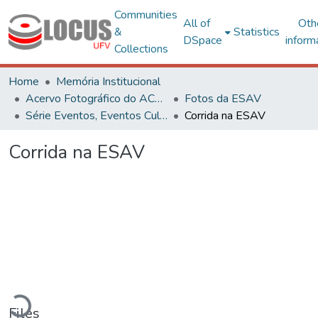
Communities
All of
Oth
&
Statistics
DSpace
inform
Collections
Home
Memória Institucional
Acervo Fotográfico do ACH-UFV
Fotos da ESAV
Série Eventos, Eventos Culturais e Projetos
Corrida na ESAV
Corrida na ESAV
Loading...
Files