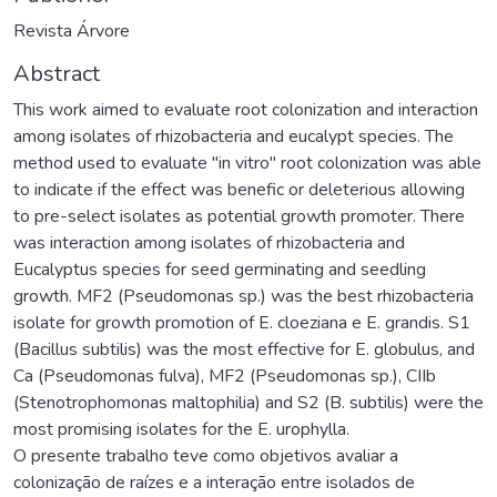
Revista Árvore
Abstract
This work aimed to evaluate root colonization and interaction
among isolates of rhizobacteria and eucalypt species. The
method used to evaluate "in vitro" root colonization was able
to indicate if the effect was benefic or deleterious allowing
to pre-select isolates as potential growth promoter. There
was interaction among isolates of rhizobacteria and
Eucalyptus species for seed germinating and seedling
growth. MF2 (Pseudomonas sp.) was the best rhizobacteria
isolate for growth promotion of E. cloeziana e E. grandis. S1
(Bacillus subtilis) was the most effective for E. globulus, and
Ca (Pseudomonas fulva), MF2 (Pseudomonas sp.), CIIb
(Stenotrophomonas maltophilia) and S2 (B. subtilis) were the
most promising isolates for the E. urophylla.
O presente trabalho teve como objetivos avaliar a
colonização de raízes e a interação entre isolados de