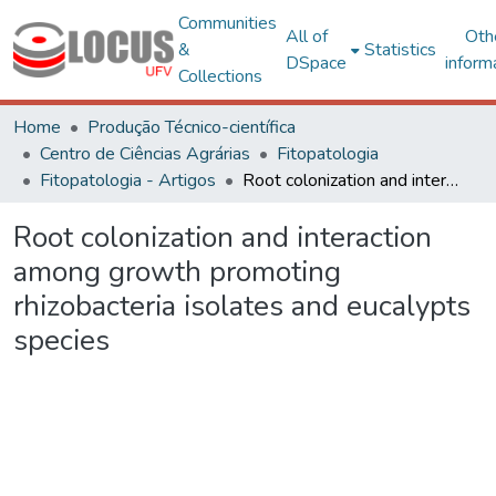
Communities
All of
Oth
&
Statistics
DSpace
inform
Collections
Home
Produção Técnico-científica
Centro de Ciências Agrárias
Fitopatologia
Fitopatologia - Artigos
Root colonization and interaction among growth promoting rhizobacteria isolates and eucalypts species
Root colonization and interaction
among growth promoting
rhizobacteria isolates and eucalypts
species