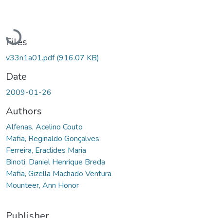
Loading...
Files
v33n1a01.pdf
(916.07 KB)
Date
2009-01-26
Authors
Alfenas, Acelino Couto
Mafia, Reginaldo Gonçalves
Ferreira, Eraclides Maria
Binoti, Daniel Henrique Breda
Mafia, Gizella Machado Ventura
Mounteer, Ann Honor
Publisher