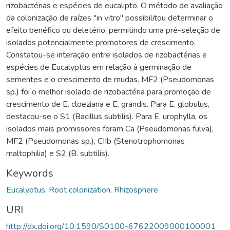
rizobactérias e espécies de eucalipto. O método de avaliação
da colonização de raízes "in vitro" possibilitou determinar o
efeito benéfico ou deletério, permitindo uma pré-seleção de
isolados potencialmente promotores de crescimento.
Constatou-se interação entre isolados de rizobactérias e
espécies de Eucalyptus em relação à germinação de
sementes e o crescimento de mudas. MF2 (Pseudomonas
sp.) foi o melhor isolado de rizobactéria para promoção de
crescimento de E. cloeziana e E. grandis. Para E. globulus,
destacou-se o S1 (Bacillus subtilis). Para E. urophylla, os
isolados mais promissores foram Ca (Pseudomonas fulva),
MF2 (Pseudomonas sp.), CIIb (Stenotrophomonas
maltophilia) e S2 (B. subtilis).
Keywords
Eucalyptus
,
Root colonization
,
Rhizosphere
URI
http://dx.doi.org/10.1590/S0100-67622009000100001