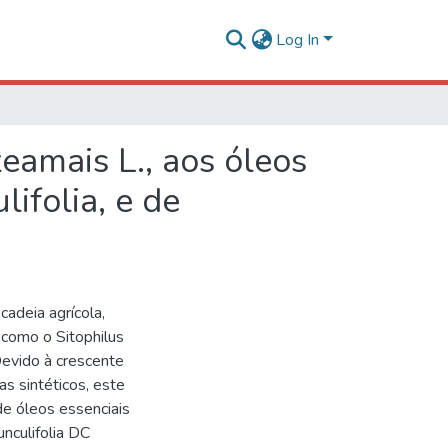
Log In
zeamais L., aos óleos
ifolia, e de
adeia agrícola,
como o Sitophilus
 Devido à crescente
as sintéticos, este
 de óleos essenciais
unculifolia DC