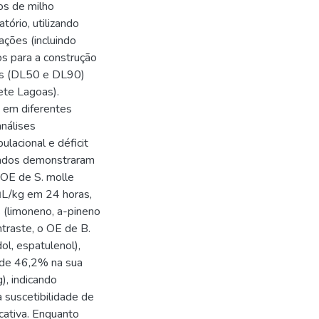
os de milho
ório, utilizando
ações (incluindo
os para a construção
is (DL50 e DL90)
ete Lagoas).
s em diferentes
análises
lacional e déficit
tados demonstraram
O OE de S. molle
μL/kg em 24 horas,
 (limoneno, a-pineno
traste, o OE de B.
ol, espatulenol),
 de 46,2% na sua
, indicando
 suscetibilidade de
icativa. Enquanto