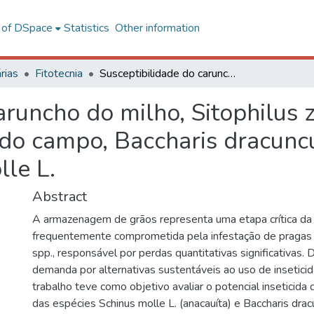
l of DSpace
Statistics
Other information
rias
Fitotecnia
Susceptibilidade do caruncho do milho, Sitophilus zeamais L., aos óleos essenciais de alecrim do campo, Baccharis dracunculifolia, e de anacauita, Schinus molle L.
aruncho do milho, Sitophilus 
 do campo, Baccharis dracuncul
lle L.
Abstract
A armazenagem de grãos representa uma etapa crítica da c
frequentemente comprometida pela infestação de pragas 
spp., responsável por perdas quantitativas significativas.
demanda por alternativas sustentáveis ao uso de inseticid
trabalho teve como objetivo avaliar o potencial inseticida
das espécies Schinus molle L. (anacauíta) e Baccharis drac