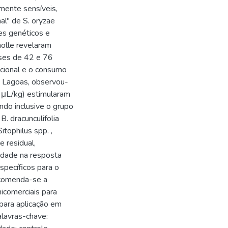
mente sensíveis,
al" de S. oryzae
res genéticos e
molle revelaram
oses de 42 e 76
acional e o consumo
e Lagoas, observou-
 μL/kg) estimularam
ndo inclusive o grupo
B. dracunculifolia
tophilus spp. ,
 residual,
idade na resposta
specíficos para o
ecomenda-se a
icomerciais para
 para aplicação em
alavras-chave: