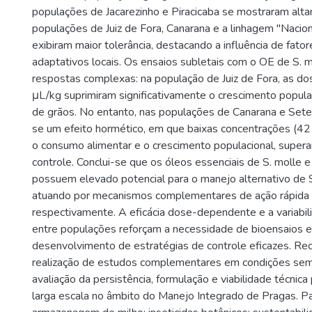
populações de Jacarezinho e Piracicaba se mostraram alta
populações de Juiz de Fora, Canarana e a linhagem "Nacion
exibiram maior tolerância, destacando a influência de fato
adaptativos locais. Os ensaios subletais com o OE de S. 
respostas complexas: na população de Juiz de Fora, as d
μL/kg suprimiram significativamente o crescimento popul
de grãos. No entanto, nas populações de Canarana e Set
se um efeito hormético, em que baixas concentrações (42
o consumo alimentar e o crescimento populacional, supera
controle. Conclui-se que os óleos essenciais de S. molle e 
possuem elevado potencial para o manejo alternativo de Si
atuando por mecanismos complementares de ação rápida e
respectivamente. A eficácia dose-dependente e a variabil
entre populações reforçam a necessidade de bioensaios e
desenvolvimento de estratégias de controle eficazes. R
realização de estudos complementares em condições sem
avaliação da persistência, formulação e viabilidade técnica
larga escala no âmbito do Manejo Integrado de Pragas. P