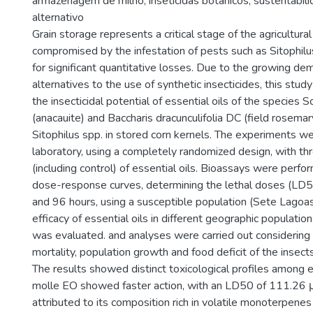
armazenagem de milho; inseticidas botânicos; sustentabili
alternativo
Grain storage represents a critical stage of the agricultural
compromised by the infestation of pests such as Sitophilu
for significant quantitative losses. Due to the growing de
alternatives to the use of synthetic insecticides, this stu
the insecticidal potential of essential oils of the species S
(anacauite) and Baccharis dracunculifolia DC (field rosemary
Sitophilus spp. in stored corn kernels. The experiments w
laboratory, using a completely randomized design, with th
(including control) of essential oils. Bioassays were perfo
dose-response curves, determining the lethal doses (LD
and 96 hours, using a susceptible population (Sete Lagoas)
efficacy of essential oils in different geographic population
was evaluated. and analyses were carried out considering
mortality, population growth and food deficit of the insec
The results showed distinct toxicological profiles among es
molle EO showed faster action, with an LD50 of 111.26 μ
attributed to its composition rich in volatile monoterpene