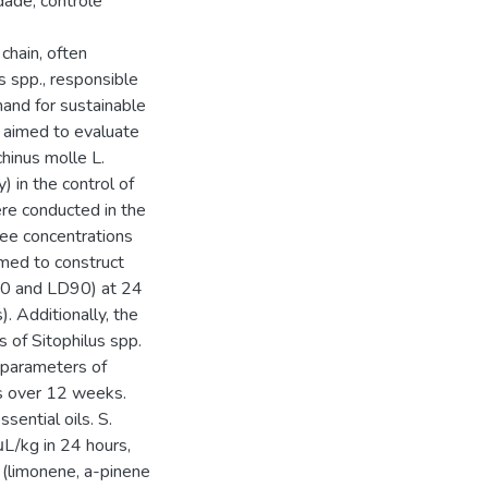
dade; controle
 chain, often
s spp., responsible
mand for sustainable
dy aimed to evaluate
chinus molle L.
) in the control of
ere conducted in the
ree concentrations
rmed to construct
50 and LD90) at 24
. Additionally, the
s of Sitophilus spp.
 parameters of
ts over 12 weeks.
sential oils. S.
L/kg in 24 hours,
s (limonene, a-pinene