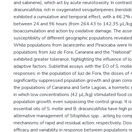
and sabinene), which act by acute neurotoxicity. In contrast
dracunculifolia, rich in oxygenated sesquiterpenes (nerolido
exhibited a cumulative and temporal effect, with a 46.2% 
between 24 and 96 hours (from 264.43 to 142.35 μL/kg),
bioaccumulation and action by oxidative damage. The ass
susceptibility of different geographic populations revealed s
While populations from Jacarezinho and Piracicaba were hig
populations from Juiz de Fora, Canarana and the "National"
exhibited greater tolerance, highlighting the influence of l
adaptive factors. Sublethal assays with the EO of S. mol
responses: in the population of Juiz de Fora, the doses o
significantly suppressed population growth and grain con
the populations of Canarana and Sete Lagoas, a hormetic 
in which low concentrations (42 μL/kg) stimulated food 
population growth, even surpassing the control group. It i
essential oils of S. molle and B. dracunculifolia have high p
alternative management of Sitophilus spp. , acting by co
mechanisms of rapid and residual action, respectively. D
efficacy and variability in response between populations r