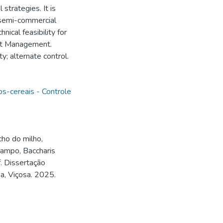
strategies. It is
semi-commercial
nical feasibility for
est Management.
y; alternate control.
s-cereais - Controle
ho do milho,
 campo, Baccharis
f. Dissertação
a, Viçosa. 2025.