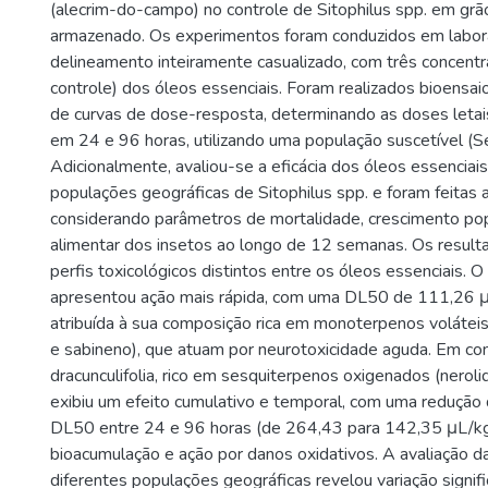
(alecrim-do-campo) no controle de Sitophilus spp. em grã
armazenado. Os experimentos foram conduzidos em laborat
delineamento inteiramente casualizado, com três concentr
controle) dos óleos essenciais. Foram realizados bioensai
de curvas de dose-resposta, determinando as doses leta
em 24 e 96 horas, utilizando uma população suscetível (S
Adicionalmente, avaliou-se a eficácia dos óleos essenciai
populações geográficas de Sitophilus spp. e foram feitas 
considerando parâmetros de mortalidade, crescimento popu
alimentar dos insetos ao longo de 12 semanas. Os resul
perfis toxicológicos distintos entre os óleos essenciais. 
apresentou ação mais rápida, com uma DL50 de 111,26 
atribuída à sua composição rica em monoterpenos voláteis
e sabineno), que atuam por neurotoxicidade aguda. Em con
dracunculifolia, rico em sesquiterpenos oxigenados (nerolid
exibiu um efeito cumulativo e temporal, com uma redução
DL50 entre 24 e 96 horas (de 264,43 para 142,35 μL/kg)
bioacumulação e ação por danos oxidativos. A avaliação da
diferentes populações geográficas revelou variação signif