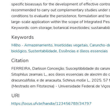
specific bioassays for the development of effective control 
recommended to carry out complementary studies under 
conditions to evaluate the persistence, formulation and tech
large-scale application within the scope of Integrated P
Keywords: corn storage; botanical insecticides; sustainabilit
Keywords
Milho - Armazenamento
,
Inseticidas vegetais
,
Caruncho-do
biológico
,
Sustentabilidade
,
Essências e óleos essenciais
Citation
FERREIRA, Darlison Conceição. Susceptibilidade do carunc
Sitophilus zeamais L., aos óleos essenciais de alecrim do
dracunculifolia, e de anacauita, Schinus molle L.. 2025. 57 
(Mestrado em Fitotecnia) - Universidade Federal de Viços
URI
https://locus.ufv.br/handle/123456789/34797