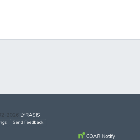
002-2026
LYRASIS
ings
Send Feedback
COAR Notify