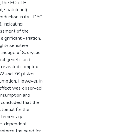
, the EO of B.
l, spatulenol),
reduction in its LD50
 indicating
essment of the
ignificant variation.
hly sensitive,
 lineage of S. oryzae
ocal genetic and
le revealed complex
f 42 and 76 μL/kg
sumption. However, in
effect was observed,
consumption and
s concluded that the
otential for the
mplementary
ose-dependent
einforce the need for