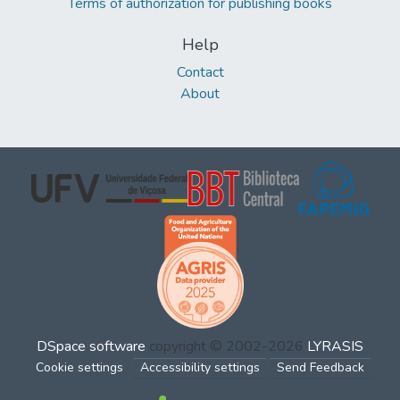
Terms of authorization for publishing books
Help
Contact
About
DSpace software
copyright © 2002-2026
LYRASIS
Cookie settings
Accessibility settings
Send Feedback