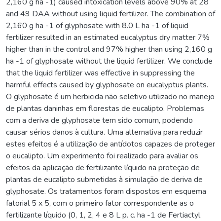
2,160 g ha -1) caused intoxication levels above 90% at 28
and 49 DAA without using liquid fertilizer. The combination of
2,160 g ha -1 of glyphosate with 8.0 L ha -1 of liquid
fertilizer resulted in an estimated eucalyptus dry matter 7%
higher than in the control and 97% higher than using 2,160 g
ha -1 of glyphosate without the liquid fertilizer. We conclude
that the liquid fertilizer was effective in suppressing the
harmful effects caused by glyphosate on eucalyptus plants.
O glyphosate é um herbicida não seletivo utilizado no manejo
de plantas daninhas em florestas de eucalipto. Problemas
com a deriva de glyphosate tem sido comum, podendo
causar sérios danos à cultura. Uma alternativa para reduzir
estes efeitos é a utilização de antídotos capazes de proteger
o eucalipto. Um experimento foi realizado para avaliar os
efeitos da aplicação de fertilizante líquido na proteção de
plantas de eucalipto submetidas à simulação de deriva de
glyphosate. Os tratamentos foram dispostos em esquema
fatorial 5 x 5, com o primeiro fator correspondente as o
fertilizante líquido (0, 1, 2, 4 e 8 L p. c. ha -1 de Fertiactyl