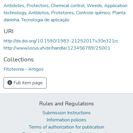
Antidotes
,
Protectors
,
Chemical control
,
Weeds
,
Application
technology
,
Antídotos
,
Protetores
,
Controle químico
,
Planta
daninha
,
Tecnologia de aplicação
URI
http://dx.doi.org/10.1590/1983-21252017v30n321rc
http://www.locus.ufv.br/handle/123456789/25001
Collections
Fitotecnia - Artigos
Full item page
Rules and Regulations
Submission Instructions
Information policies
Terms of authorization for publication