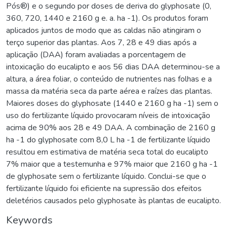
Pós®) e o segundo por doses de deriva do glyphosate (0,
360, 720, 1440 e 2160 g e. a. ha -1). Os produtos foram
aplicados juntos de modo que as caldas não atingiram o
terço superior das plantas. Aos 7, 28 e 49 dias após a
aplicação (DAA) foram avaliadas a porcentagem de
intoxicação do eucalipto e aos 56 dias DAA determinou-se a
altura, a área foliar, o conteúdo de nutrientes nas folhas e a
massa da matéria seca da parte aérea e raízes das plantas.
Maiores doses do glyphosate (1440 e 2160 g ha -1) sem o
uso do fertilizante líquido provocaram níveis de intoxicação
acima de 90% aos 28 e 49 DAA. A combinação de 2160 g
ha -1 do glyphosate com 8,0 L ha -1 de fertilizante líquido
resultou em estimativa de matéria seca total do eucalipto
7% maior que a testemunha e 97% maior que 2160 g ha -1
de glyphosate sem o fertilizante líquido. Conclui-se que o
fertilizante líquido foi eficiente na supressão dos efeitos
deletérios causados pelo glyphosate às plantas de eucalipto.
Keywords