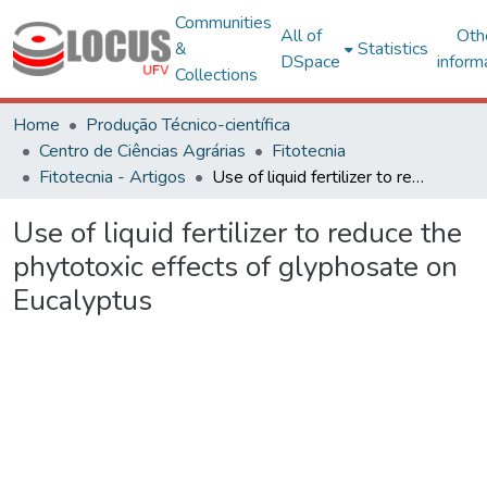
Communities
All of
Oth
&
Statistics
DSpace
inform
Collections
Home
Produção Técnico-científica
Centro de Ciências Agrárias
Fitotecnia
Fitotecnia - Artigos
Use of liquid fertilizer to reduce the phytotoxic effects of glyphosate on Eucalyptus
Use of liquid fertilizer to reduce the
phytotoxic effects of glyphosate on
Eucalyptus