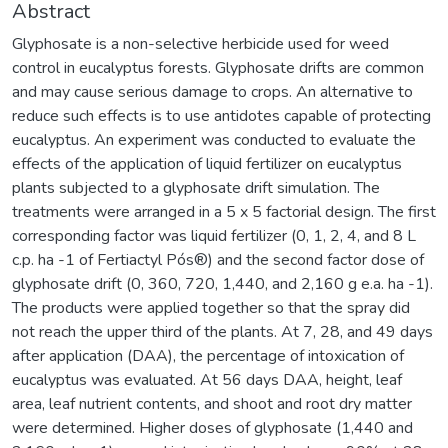
Abstract
Glyphosate is a non-selective herbicide used for weed
control in eucalyptus forests. Glyphosate drifts are common
and may cause serious damage to crops. An alternative to
reduce such effects is to use antidotes capable of protecting
eucalyptus. An experiment was conducted to evaluate the
effects of the application of liquid fertilizer on eucalyptus
plants subjected to a glyphosate drift simulation. The
treatments were arranged in a 5 x 5 factorial design. The first
corresponding factor was liquid fertilizer (0, 1, 2, 4, and 8 L
c.p. ha -1 of Fertiactyl Pós®) and the second factor dose of
glyphosate drift (0, 360, 720, 1,440, and 2,160 g e.a. ha -1).
The products were applied together so that the spray did
not reach the upper third of the plants. At 7, 28, and 49 days
after application (DAA), the percentage of intoxication of
eucalyptus was evaluated. At 56 days DAA, height, leaf
area, leaf nutrient contents, and shoot and root dry matter
were determined. Higher doses of glyphosate (1,440 and