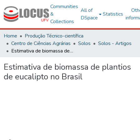
Communities
All of
Oth
&
Statistics
DSpace
inform
Collections
Home
Produção Técnico-científica
Centro de Ciências Agrárias
Solos
Solos - Artigos
Estimativa de biomassa de plantios de eucalipto no Brasil
Estimativa de biomassa de plantios
de eucalipto no Brasil
Loading...