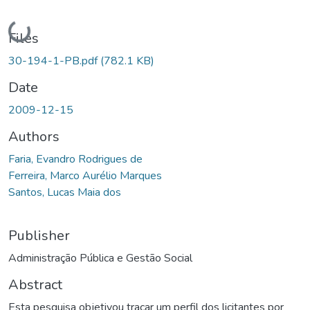
Loading...
Files
30-194-1-PB.pdf
(782.1 KB)
Date
2009-12-15
Authors
Faria, Evandro Rodrigues de
Ferreira, Marco Aurélio Marques
Santos, Lucas Maia dos
Publisher
Administração Pública e Gestão Social
Abstract
Esta pesquisa objetivou traçar um perfil dos licitantes por