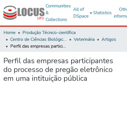
Communities
All of
Oth
&
Statistics
DSpace
inform
Collections
Home
Produção Técnico-científica
Centro de Ciências Biológicas e da Saúde
Veterinária
Artigos
Perfil das empresas participantes do processo de pregão eletrônico em uma intituição pública
Perfil das empresas participantes
do processo de pregão eletrônico
em uma intituição pública