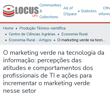
Communities
All of
Oth
&
Statistics
DSpace
inform
Collections
Home
Produção Técnico-científica
Centro de Ciências Agrárias
Economia Rural
Economia Rural - Artigos
O marketing verde na tecnologia da informação: percepções das atitudes e comportamentos dos profissionais de TI e ações para incrementar o marketing verde nesse setor
O marketing verde na tecnologia da
informação: percepções das
atitudes e comportamentos dos
profissionais de TI e ações para
incrementar o marketing verde
nesse setor