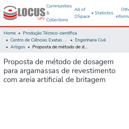
Communities
All of
Oth
&
Statistics
DSpace
inform
Collections
Home
Produção Técnico-científica
Centro de Ciências Exatas e Tecnológicas
Engenharia Civil
Artigos
Proposta de método de dosagem para argamassas de revestimento com areia artificial de britagem
Proposta de método de dosagem
para argamassas de revestimento
com areia artificial de britagem