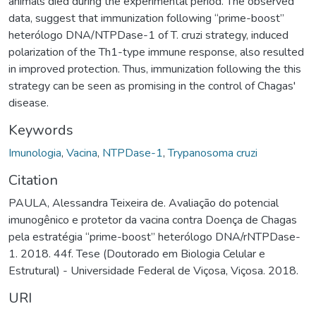
animals died during the experimental period. The observed
data, suggest that immunization following “prime-boost”
heterólogo DNA/NTPDase-1 of T. cruzi strategy, induced
polarization of the Th1-type immune response, also resulted
in improved protection. Thus, immunization following the this
strategy can be seen as promising in the control of Chagas'
disease.
Keywords
Imunologia
,
Vacina
,
NTPDase-1
,
Trypanosoma cruzi
Citation
PAULA, Alessandra Teixeira de. Avaliação do potencial
imunogênico e protetor da vacina contra Doença de Chagas
pela estratégia “prime-boost” heterólogo DNA/rNTPDase-
1. 2018. 44f. Tese (Doutorado em Biologia Celular e
Estrutural) - Universidade Federal de Viçosa, Viçosa. 2018.
URI