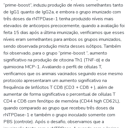
“prime-boost”, induziu produção de níveis semelhantes tanto
de IgG1 quanto de IgG2a, e embora o grupo imunizado com
três doses da rNTPDase-1 tenha produzido níveis mais
elevados de anticorpos precocemente, quando a avaliação foi
feita 15 dias após a última imunização, verificamos que esses
níveis eram semelhantes para ambos os grupos imunizados,
sendo observada produção mista desses isótipos. Também
foi observado, para o grupo ”prime-boost ”, aumento
significativo na produção de citocina Th1 (TNF-α) e da
quimiocina MCP-1. Avaliando o perfil de células T,
verificamos que os animais vacinados seguindo esse mesmo
protocolo apresentaram um aumento significativo na
frequência de linfócitos T CD8 (CD3 + CD8 + ), além de
aumentar de forma significativa o percentual de células T
CD4 e CD8 com fenótipo de memória (CD44 high CD62L),
quando comparado ao grupo que recebeu três doses da
rNTPDase-1 e também o grupo inoculado somente com
PBS (controle). Após o desafio, observamos que a