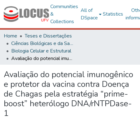
Communities
All of
Oth
&
Statistics
DSpace
inform
Collections
Home
Teses e Dissertações
Ciências Biológicas e da Saúde
Biologia Celular e Estrutural
Avaliação do potencial imunogênico e protetor da vacina contra Doença de Chagas pela estratégia “prime-boost” heterólogo DNA/rNTPDase-1
Avaliação do potencial imunogênico
e protetor da vacina contra Doença
de Chagas pela estratégia “prime-
boost” heterólogo DNA/rNTPDase-
1