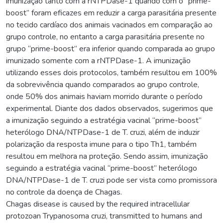
imunização tanto com a rNTPDase-1 quando com o “prime-
boost” foram eficazes em reduzir a carga parasitária presente
no tecido cardíaco dos animais vacinados em comparação ao
grupo controle, no entanto a carga parasitária presente no
grupo “prime-boost” era inferior quando comparada ao grupo
imunizado somente com a rNTPDase-1. A imunização
utilizando esses dois protocolos, também resultou em 100%
da sobrevivência quando comparados ao grupo controle,
onde 50% dos animais haviam morrido durante o período
experimental. Diante dos dados observados, sugerimos que
a imunização seguindo a estratégia vacinal “prime-boost”
heterólogo DNA/NTPDase-1 de T. cruzi, além de induzir
polarização da resposta imune para o tipo Th1, também
resultou em melhora na proteção. Sendo assim, imunização
seguindo a estratégia vacinal “prime-boost” heterólogo
DNA/NTPDase-1 de T. cruzi pode ser vista como promissora
no controle da doença de Chagas.
Chagas disease is caused by the required intracellular
protozoan Trypanosoma cruzi, transmitted to humans and