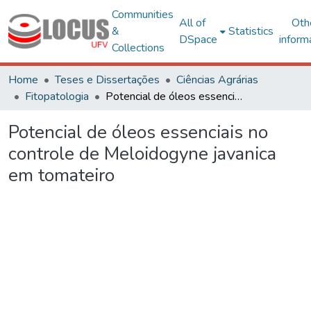
Communities
All of
Oth
&
Statistics
DSpace
inform
Collections
Home
Teses e Dissertações
Ciências Agrárias
Fitopatologia
Potencial de óleos essenciais no controle de Meloidogyne javanica em tomateiro
Potencial de óleos essenciais no
controle de Meloidogyne javanica
em tomateiro