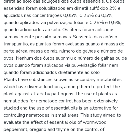
direta ao solo das soluções dos óleos essenciais. Os óleos
essenciais foram solubilizados em dimetil sulfóxido 2% e
aplicados nas concentrações 0,05%, 0,25% ou 0,5%,
quando aplicados via pulverização foliar, e 0,25% e 0,5%,
quando adicionados ao solo. Os óleos foram aplicados
semanalmente por oito semanas. Sessenta dias após o
transplantio, as plantas foram avaliadas quanto à massa de
parte aérea, massa de raiz, número de galhas e número de
ovos. Nenhum dos óleos suprimiu o número de galhas ou de
ovos quando foram aplicados via pulverização foliar nem
quando foram adicionados diretamente ao solo.
Plants have substances known as secondary metabolites
which have diverse functions, among them to protect the
plant against attack by pathogens. The use of plants as
nematicides for nematode control has been extensively
studied and the use of essential oils is an alternative for
controlling nematodes in small areas. This study aimed to
evaluate the effect of essential oils of wormwood,
peppermint, oregano and thyme on the control of