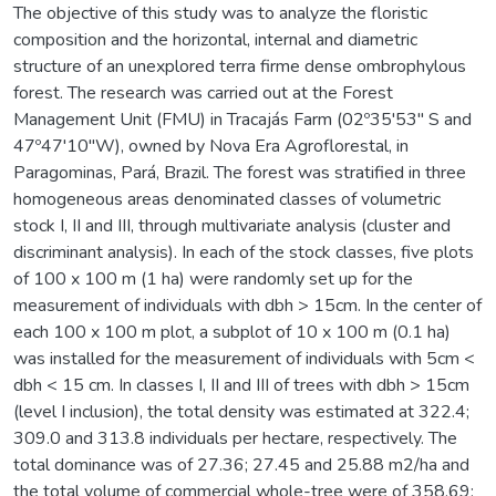
The objective of this study was to analyze the floristic
composition and the horizontal, internal and diametric
structure of an unexplored terra firme dense ombrophylous
forest. The research was carried out at the Forest
Management Unit (FMU) in Tracajás Farm (02º35'53" S and
47º47'10"W), owned by Nova Era Agroflorestal, in
Paragominas, Pará, Brazil. The forest was stratified in three
homogeneous areas denominated classes of volumetric
stock I, II and III, through multivariate analysis (cluster and
discriminant analysis). In each of the stock classes, five plots
of 100 x 100 m (1 ha) were randomly set up for the
measurement of individuals with dbh > 15cm. In the center of
each 100 x 100 m plot, a subplot of 10 x 100 m (0.1 ha)
was installed for the measurement of individuals with 5cm <
dbh < 15 cm. In classes I, II and III of trees with dbh > 15cm
(level I inclusion), the total density was estimated at 322.4;
309.0 and 313.8 individuals per hectare, respectively. The
total dominance was of 27.36; 27.45 and 25.88 m2/ha and
the total volume of commercial whole-tree were of 358.69;