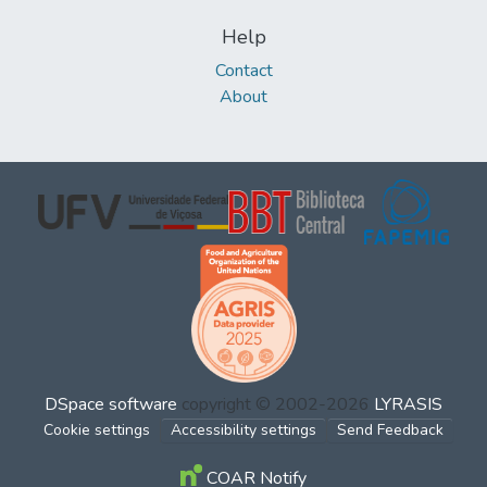
Help
Contact
About
DSpace software
copyright © 2002-2026
LYRASIS
Cookie settings
Accessibility settings
Send Feedback
COAR Notify