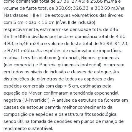
como dominância total de 27,36; 27,45; e 25,88 m2/ha e
volume de fuste total de 358,69; 328,33; e 308,69 m3/ha.
Nas classes I, II e III de estoques volumétricos das árvores
com 5 cm < dap < 15 cm (nível II de inclusão),
respectivamente, estimaram-se densidade total de 846;
854; e 886 indivíduos por hectare, dominância total de 4,80;
4,93; e 5,46 m2/ha e volume de fuste total de 93,98; 91,23;
e 97,61 m3/ha. As espécies de maior valor de importância
relativa, Lecythis idatimon (potencial), Rinorea guianensis
(não comercial) e Pouteria guianensis (potencial), ocorreram
em todos os níveis de inclusão e classes de estoque. As
distribuições de diâmetros de todas as espécies e das
espécies comerciais com dap > 5 cm, estimadas pela
equação de Meyer, confirmaram a tendência exponencial
negativa ("J-invertido"). A análise da estrutura da floresta em
classes de estoque permitiu melhor conhecimento da
composição de espécies e da estrutura fitossociológica,
sendo útil na tomada de decisões em planos de manejo de
rendimento sustentável.