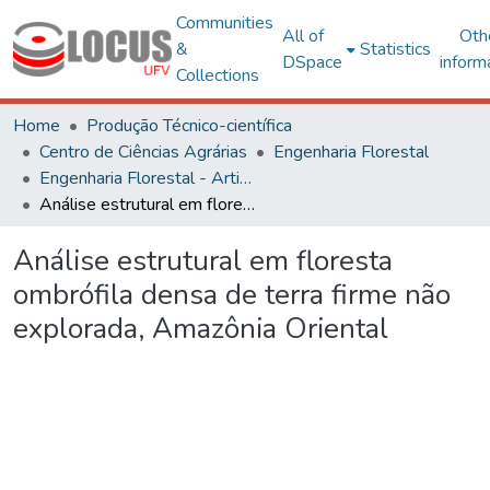
Communities
All of
Oth
&
Statistics
DSpace
inform
Collections
Home
Produção Técnico-científica
Centro de Ciências Agrárias
Engenharia Florestal
Engenharia Florestal - Artigos
Análise estrutural em floresta ombrófila densa de terra firme não explorada, Amazônia Oriental
Análise estrutural em floresta
ombrófila densa de terra firme não
explorada, Amazônia Oriental