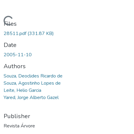
ading...
Files
28511.pdf
(331.87 KB)
Date
2005-11-10
Authors
Souza, Deoclides Ricardo de
Souza, Agostinho Lopes de
Leite, Helio Garcia
Yared, Jorge Alberto Gazel
Publisher
Revista Árvore