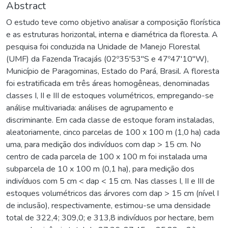
Abstract
O estudo teve como objetivo analisar a composição florística
e as estruturas horizontal, interna e diamétrica da floresta. A
pesquisa foi conduzida na Unidade de Manejo Florestal
(UMF) da Fazenda Tracajás (02º35'53"S e 47º47'10"W),
Município de Paragominas, Estado do Pará, Brasil. A floresta
foi estratificada em três áreas homogêneas, denominadas
classes I, II e III de estoques volumétricos, empregando-se
análise multivariada: análises de agrupamento e
discriminante. Em cada classe de estoque foram instaladas,
aleatoriamente, cinco parcelas de 100 x 100 m (1,0 ha) cada
uma, para medição dos indivíduos com dap > 15 cm. No
centro de cada parcela de 100 x 100 m foi instalada uma
subparcela de 10 x 100 m (0,1 ha), para medição dos
indivíduos com 5 cm < dap < 15 cm. Nas classes I, II e III de
estoques volumétricos das árvores com dap > 15 cm (nível I
de inclusão), respectivamente, estimou-se uma densidade
total de 322,4; 309,0; e 313,8 indivíduos por hectare, bem