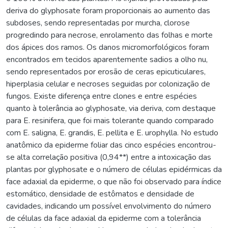
deriva do glyphosate foram proporcionais ao aumento das
subdoses, sendo representadas por murcha, clorose
progredindo para necrose, enrolamento das folhas e morte
dos ápices dos ramos. Os danos micromorfológicos foram
encontrados em tecidos aparentemente sadios a olho nu,
sendo representados por erosão de ceras epicuticulares,
hiperplasia celular e necroses seguidas por colonização de
fungos. Existe diferença entre clones e entre espécies
quanto à tolerância ao glyphosate, via deriva, com destaque
para E. resinifera, que foi mais tolerante quando comparado
com E. saligna, E. grandis, E. pellita e E. urophylla. No estudo
anatômico da epiderme foliar das cinco espécies encontrou-
se alta correlação positiva (0,94**) entre a intoxicação das
plantas por glyphosate e o número de células epidérmicas da
face adaxial da epiderme, o que não foi observado para índice
estomático, densidade de estômatos e densidade de
cavidades, indicando um possível envolvimento do número
de células da face adaxial da epiderme com a tolerância