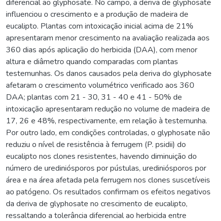
diferencial ao glyphosate. No campo, a deriva de glyphosate
influenciou o crescimento e a produção de madeira de
eucalipto. Plantas com intoxicação inicial acima de 21%
apresentaram menor crescimento na avaliação realizada aos
360 dias após aplicação do herbicida (DAA), com menor
altura e diâmetro quando comparadas com plantas
testemunhas. Os danos causados pela deriva do glyphosate
afetaram o crescimento volumétrico verificado aos 360
DAA; plantas com 21 - 30, 31 - 40 e 41 - 50% de
intoxicação apresentaram redução no volume de madeira de
17, 26 e 48%, respectivamente, em relação à testemunha.
Por outro lado, em condições controladas, o glyphosate não
reduziu o nível de resistência à ferrugem (P. psidii) do
eucalipto nos clones resistentes, havendo diminuição do
número de urediniósporos por pústulas, urediniósporos por
área e na área afetada pela ferrugem nos clones suscetíveis
ao patógeno. Os resultados confirmam os efeitos negativos
da deriva de glyphosate no crescimento de eucalipto,
ressaltando a tolerância diferencial ao herbicida entre