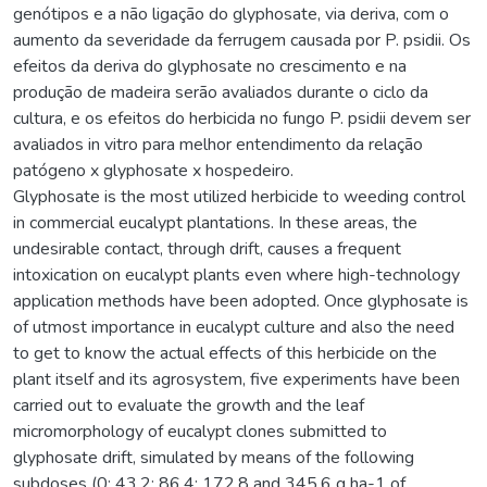
genótipos e a não ligação do glyphosate, via deriva, com o
aumento da severidade da ferrugem causada por P. psidii. Os
efeitos da deriva do glyphosate no crescimento e na
produção de madeira serão avaliados durante o ciclo da
cultura, e os efeitos do herbicida no fungo P. psidii devem ser
avaliados in vitro para melhor entendimento da relação
patógeno x glyphosate x hospedeiro.
Glyphosate is the most utilized herbicide to weeding control
in commercial eucalypt plantations. In these areas, the
undesirable contact, through drift, causes a frequent
intoxication on eucalypt plants even where high-technology
application methods have been adopted. Once glyphosate is
of utmost importance in eucalypt culture and also the need
to get to know the actual effects of this herbicide on the
plant itself and its agrosystem, five experiments have been
carried out to evaluate the growth and the leaf
micromorphology of eucalypt clones submitted to
glyphosate drift, simulated by means of the following
subdoses (0; 43,2; 86,4; 172,8 and 345,6 g ha-1 of