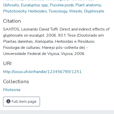
Glifosato
,
Eucalyptus spp
,
Puccinia psidii
,
Plant anatomy
,
Phytotoxicity
,
Herbicides
,
Toxicology
,
Weeds
,
Glyphosate
Citation
SANTOS, Leonardo David Tuffi. Direct and indirect effects of
glyphosate on eucalypt. 2006. 90 f. Tese (Doutorado em
Plantas daninhas, Alelopatia, Herbicidas e Resíduos;
Fisiologia de culturas; Manejo pós-colheita de) -
Universidade Federal de Viçosa, Viçosa, 2006.
URI
http://locus.ufv.br/handle/123456789/1251
Collections
Fitotecnia
Full item page