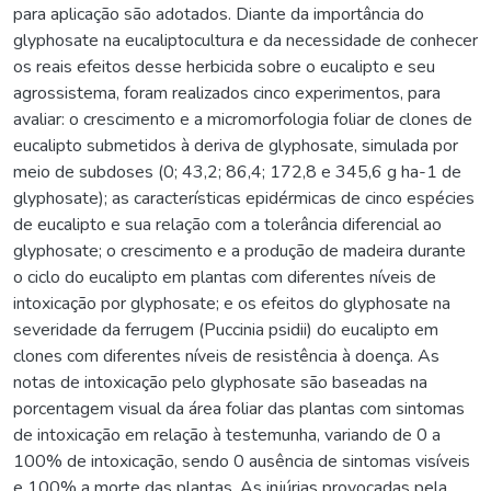
para aplicação são adotados. Diante da importância do
glyphosate na eucaliptocultura e da necessidade de conhecer
os reais efeitos desse herbicida sobre o eucalipto e seu
agrossistema, foram realizados cinco experimentos, para
avaliar: o crescimento e a micromorfologia foliar de clones de
eucalipto submetidos à deriva de glyphosate, simulada por
meio de subdoses (0; 43,2; 86,4; 172,8 e 345,6 g ha-1 de
glyphosate); as características epidérmicas de cinco espécies
de eucalipto e sua relação com a tolerância diferencial ao
glyphosate; o crescimento e a produção de madeira durante
o ciclo do eucalipto em plantas com diferentes níveis de
intoxicação por glyphosate; e os efeitos do glyphosate na
severidade da ferrugem (Puccinia psidii) do eucalipto em
clones com diferentes níveis de resistência à doença. As
notas de intoxicação pelo glyphosate são baseadas na
porcentagem visual da área foliar das plantas com sintomas
de intoxicação em relação à testemunha, variando de 0 a
100% de intoxicação, sendo 0 ausência de sintomas visíveis
e 100% a morte das plantas. As injúrias provocadas pela