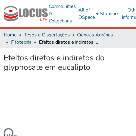
Communities
All of
Oth
&
Statistics
DSpace
inform
Collections
Home
Teses e Dissertações
Ciências Agrárias
Fitotecnia
Efeitos diretos e indiretos do glyphosate em eucalipto
Efeitos diretos e indiretos do
glyphosate em eucalipto
Loading...