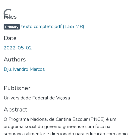
Loading...
Files
texto completo.pdf
(1.55 MB)
Primary
Date
2022-05-02
Authors
Dju, Ivandro Marcos
Publisher
Universidade Federal de Viçosa
Abstract
O Programa Nacional de Cantina Escolar (PNCE) é um
programa social do governo guineense com foco na
segurança alimentar e direcionado para educação com apoio