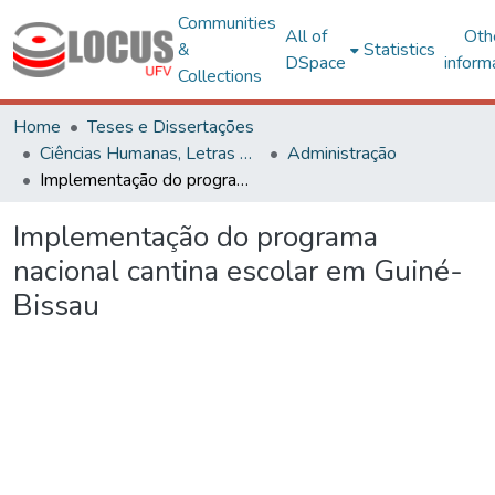
Communities
All of
Oth
&
Statistics
DSpace
inform
Collections
Home
Teses e Dissertações
Ciências Humanas, Letras e Artes
Administração
Implementação do programa nacional cantina escolar em Guiné-Bissau
Implementação do programa
nacional cantina escolar em Guiné-
Bissau