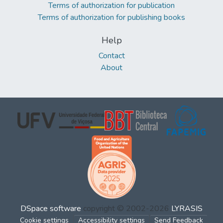
Terms of authorization for publication
Terms of authorization for publishing books
Help
Contact
About
DSpace software
copyright © 2002-2026
LYRASIS
Cookie settings
Accessibility settings
Send Feedback