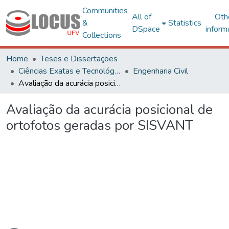
Communities
All of
Oth
&
Statistics
DSpace
inform
Collections
Home
Teses e Dissertações
Ciências Exatas e Tecnológicas
Engenharia Civil
Avaliação da acurácia posicional de ortofotos geradas por SISVANT
Avaliação da acurácia posicional de
ortofotos geradas por SISVANT