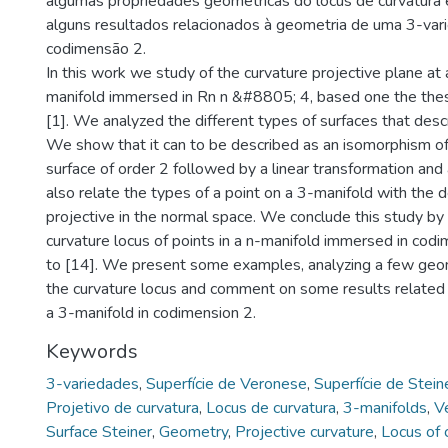
algumas propriedades geométricas do locus de curvatur
alguns resultados relacionados à geometria de uma 3-va
codimensão 2.
In this work we study of the curvature projective plane at 
manifold immersed in Rn n &#8805; 4, based one the thesi
[1]. We analyzed the different types of surfaces that descr
We show that it can to be described as an isomorphism o
surface of order 2 followed by a linear transformation and
also relate the types of a point on a 3-manifold with the d
projective in the normal space. We conclude this study by 
curvature locus of points in a n-manifold immersed in codi
to [14]. We present some examples, analyzing a few geom
the curvature locus and comment on some results related
a 3-manifold in codimension 2.
Keywords
3-variedades
,
Superfície de Veronese
,
Superfície de Stein
Projetivo de curvatura
,
Locus de curvatura
,
3-manifolds
,
V
Surface Steiner
,
Geometry
,
Projective curvature
,
Locus of 