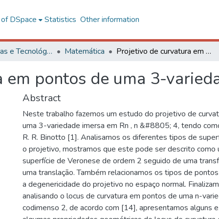
l of DSpace
Statistics
Other information
Ciências Exatas e Tecnológicas
Matemática
Projetivo de curvatura em pontos de uma 3-variedade
ra em pontos de uma 3-varied
Abstract
Neste trabalho fazemos um estudo do projetivo de curva
uma 3-variedade imersa em Rn , n &#8805; 4, tendo com
R. R. Binotto [1]. Analisamos os diferentes tipos de supe
o projetivo, mostramos que este pode ser descrito como
superfície de Veronese de ordem 2 seguido de uma transf
uma translação. Também relacionamos os tipos de ponto
a degenericidade do projetivo no espaço normal. Finaliza
analisando o locus de curvatura em pontos de uma n-var
codimenso 2, de acordo com [14], apresentamos alguns e