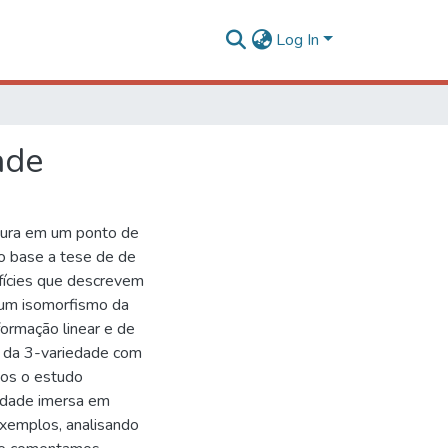
Log In
ade
tura em um ponto de
o base a tese de de
rfícies que descrevem
 um isomorfismo da
ormação linear e de
s da 3-variedade com
mos o estudo
iedade imersa em
xemplos, analisando