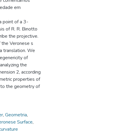
a e comentamos
riedade em
a point of a 3-
s of R. R. Binotto
ibe the projective.
f the Veronese s
 a translation. We
egenericity of
analyzing the
mension 2, according
etric properties of
 to the geometry of
er
,
Geometria
,
eronese Surface
,
curvature