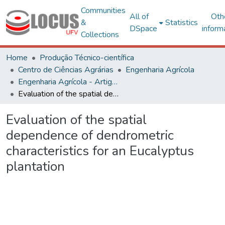
Communities
All of
Oth
&
Statistics
DSpace
inform
Collections
Home
Produção Técnico-científica
Centro de Ciências Agrárias
Engenharia Agrícola
Engenharia Agrícola - Artigos
Evaluation of the spatial dependence of dendrometric characteristics for an Eucalyptus plantation
Evaluation of the spatial
dependence of dendrometric
characteristics for an Eucalyptus
plantation