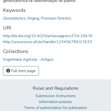
geoestatística na caracterização do plantio.
Keywords
Geostatistics
,
Kriging
,
Precision forestry
URI
http://dx.doi.org/10.4025/actasciagron.v37i4.19676
http://www.locus.ufv.br/handle/123456789/17633
Collections
Engenharia Agrícola - Artigos
Full item page
Rules and Regulations
Submission Instructions
Information policies
Terms of authorization for publication