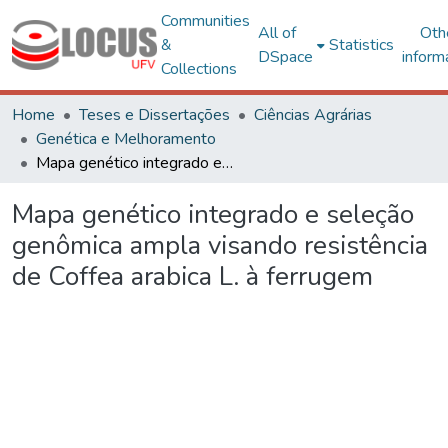
Communities
All of
Oth
&
Statistics
DSpace
inform
Collections
Home
Teses e Dissertações
Ciências Agrárias
Genética e Melhoramento
Mapa genético integrado e seleção genômica ampla visando resistência de Coffea arabica L. à ferrugem
Mapa genético integrado e seleção
genômica ampla visando resistência
de Coffea arabica L. à ferrugem