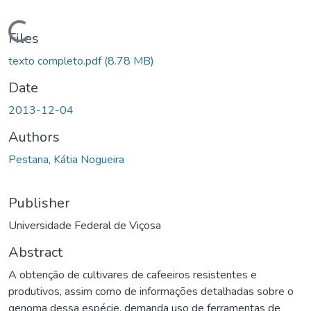
ding...
Files
texto completo.pdf
(8.78 MB)
Date
2013-12-04
Authors
Pestana, Kátia Nogueira
Publisher
Universidade Federal de Viçosa
Abstract
A obtenção de cultivares de cafeeiros resistentes e
produtivos, assim como de informações detalhadas sobre o
genoma dessa espécie, demanda uso de ferramentas de