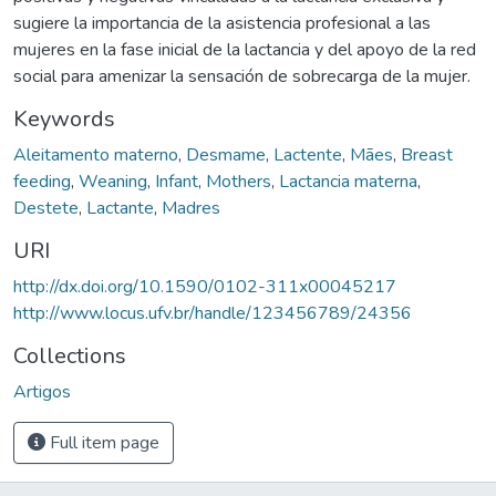
sugiere la importancia de la asistencia profesional a las
mujeres en la fase inicial de la lactancia y del apoyo de la red
social para amenizar la sensación de sobrecarga de la mujer.
Keywords
Aleitamento materno
,
Desmame
,
Lactente
,
Mães
,
Breast
feeding
,
Weaning
,
Infant
,
Mothers
,
Lactancia materna
,
Destete
,
Lactante
,
Madres
URI
http://dx.doi.org/10.1590/0102-311x00045217
http://www.locus.ufv.br/handle/123456789/24356
Collections
Artigos
Full item page