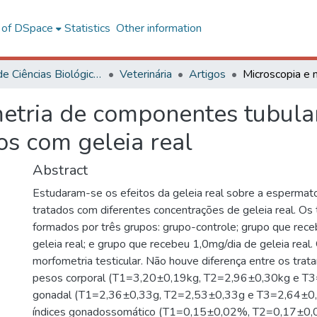
l of DSpace
Statistics
Other information
Centro de Ciências Biológicas e da Saúde
Veterinária
Artigos
etria de componentes tubular
s com geleia real
Abstract
Estudaram-se os efeitos da geleia real sobre a esperma
tratados com diferentes concentrações de geleia real. Os
formados por três grupos: grupo-controle; grupo que rec
geleia real; e grupo que recebeu 1,0mg/dia de geleia real
morfometria testicular. Não houve diferença entre os tra
pesos corporal (T1=3,20±0,19kg, T2=2,96±0,30kg e T
gonadal (T1=2,36±0,33g, T2=2,53±0,33g e T3=2,64±0,
índices gonadossomático (T1=0,15±0,02%, T2=0,17±0