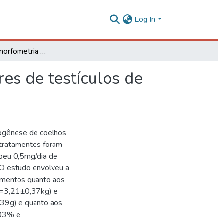
Log In
Microscopia e morfometria de componentes tubulares de testículos de coelhos suplementados com geleia real
es de testículos de
togênese de coelhos
 tratamentos foram
ebeu 0,5mg/dia de
. O estudo envolveu a
tamentos quanto aos
3=3,21±0,37kg) e
39g) e quanto aos
,03% e