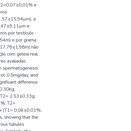
 T2=0,07±0,01% e
eros
,57±15,94µm), a
73,47±9,11µm e
os por testículo
4m) e por grama
=17,78±1,98m) não
ão com geleia real,
res avaliadas.
 on spermatogenesis
trol; 0,5mg/day; and
nificant difference
0.30kg;
 T2= 2.53±0.33g;
2%; T2=
ex (T1= 0.06±0.01%;
 showing that the
rous tubules