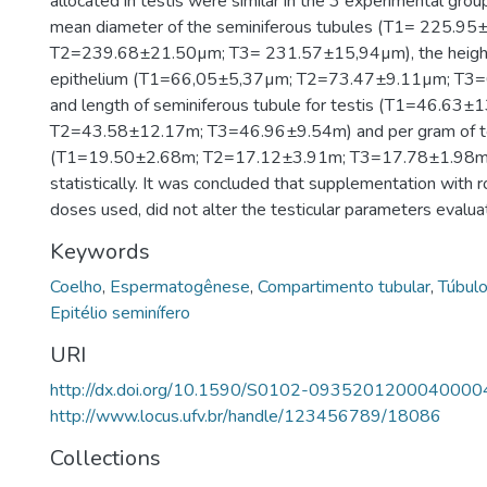
allocated in testis were similar in the 3 experimental group
mean diameter of the seminiferous tubules (T1= 225.9
T2=239.68±21.50µm; T3= 231.57±15,94µm), the height 
epithelium (T1=66,05±5,37µm; T2=73.47±9.11µm; T3
and length of seminiferous tubule for testis (T1=46.63±
T2=43.58±12.17m; T3=46.96±9.54m) and per gram of t
(T1=19.50±2.68m; T2=17.12±3.91m; T3=17.78±1.98m) d
statistically. It was concluded that supplementation with roy
doses used, did not alter the testicular parameters evalua
Keywords
Coelho
,
Espermatogênese
,
Compartimento tubular
,
Túbulo
Epitélio seminífero
URI
http://dx.doi.org/10.1590/S0102-0935201200040000
http://www.locus.ufv.br/handle/123456789/18086
Collections