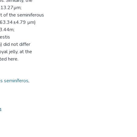
s. Similarly, the
5±13.27µm;
of the seminiferous
=63.34±4.79 µm)
13.44m;
estis
id not differ
al jelly, at the
ted here.
s seminíferos
,
4