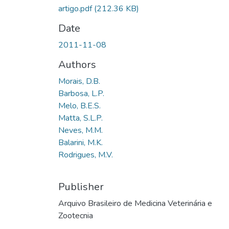
artigo.pdf
(212.36 KB)
Date
2011-11-08
Authors
Morais, D.B.
Barbosa, L.P.
Melo, B.E.S.
Matta, S.L.P.
Neves, M.M.
Balarini, M.K.
Rodrigues, M.V.
Publisher
Arquivo Brasileiro de Medicina Veterinária e
Zootecnia