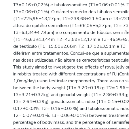
T3=0,16±0,02%) e tubulossomático (T1=0,06±0,01%;
T3=0,06±0,01%). O diâmetro médio dos túbulos seminíf
(T1=225,95±13,27µm, T2=239,68±21,50µm e T3=231
altura do epitélio seminífero (T1=66,05±5,37µm, T2= 
T3=63,34±4,79µm) e o comprimento de túbulos seminífer
(T1=46,63±13,44m, T2=43,58±12,17m e T3=46,96±9,5
de testículo (T1=19,50±2,68m, T2=17,12±3,91m e T3
diferiram entre tratamentos. Conclui-se que a suplementaç
nas doses utilizadas, não altera as características testicula
This study aimed to investigate the effects of royal jelly
in rabbits treated with different concentrations of RJ (Con
1,0mg/day) using testicular morphometry. There was no sig
between the body weight (T1= 3.20±0.19kg; T2= 2.96±
T3=3.21±0.37kg) and gonadal weight (T1= 2.36±0.33g;
T3= 2.64±0.39g), gonadossomatic index (T1= 0.15±0.0
0.17±0.03%. T3= 0.16±0.02%) and tubulossomatic ind
T2= 0.07±0.01%. T3= 0.06±0.01%) between treatments,
percentage of body mass, and the percentage of seminife