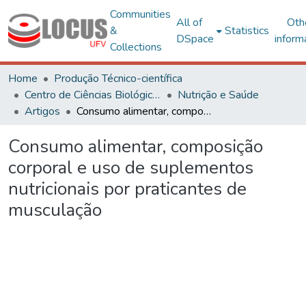
Communities
All of
Oth
&
Statistics
DSpace
inform
Collections
Home
Produção Técnico-científica
Centro de Ciências Biológicas e da Saúde
Nutrição e Saúde
Artigos
Consumo alimentar, composição corporal e uso de suplementos nutricionais por praticantes de musculação
Consumo alimentar, composição
corporal e uso de suplementos
nutricionais por praticantes de
musculação