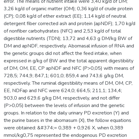
error. The means of nutrient intake were 3,40 kg/d of DM;
3,26 kg/d of organic matter (OM); 0,36 kg/d of crude protein
(CP); 0,08 kg/d of ether extract (EE); 1,14 kg/d of neutral
detergent fiber corrected ash and protein (apNDF); 1,70 kg/d
of nonfiber carbohydrates (NFC) and 2,53 kg/d of total
digestible nutrients (TDN); 13,72 and 4,63 g DM/kg BW of
DM and apNDF, respectively. Abomasal infusion of RNA and
the genetic groups did not affect the feed intake, when
expressed in g/kg of BW and the total apparent digestibility
of DM, OM, EE, CP apNDF and NFC (P>0,05) with means of
728,5; 744,9; 847,1; 601,0; 859,4 and 743,6 g/kg DM,
respectively. The ruminal digestibility means of DM, OM, CP,
EE, NDFap and NFC were 624,0; 664,5; 211,1; 134,4;
903,0 and 629,6 g/kg DM, respectively, and not differ
(P>0,05) between the levels of infusion and the genetic
groups. In relation to the daily urinary PD excretion (Y) and
the purine bases in the abomasum (X), the follow equations
were obtained: &#374;= 0,389 + 0,926 X, when 0,389
mmol/kg0,75 represented the endogenous PD excretion