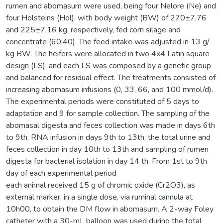
rumen and abomasum were used, being four Nelore (Ne) and
four Holsteins (Hol), with body weight (BW) of 270±7,76
and 225±7,16 kg, respectively, fed corn silage and
concentrate (60:40). The feed intake was adjusted in 13 g/
kg BW. The heifers were allocated in two 4x4 Latin square
design (LS), and each LS was composed by a genetic group
and balanced for residual effect. The treatments consisted of
increasing abomasum infusions (0, 33, 66, and 100 mmol/d).
The experimental periods were constituted of 5 days to
adaptation and 9 for sample collection. The sampling of the
abomasal digesta and feces collection was made in days 6th
to 9th, RNA infusion in days 9th to 13th, the total urine and
feces collection in day 10th to 13th and sampling of rumen
digesta for bacterial isolation in day 14 th. From 1st to 9th
day of each experimental period
each animal received 15 g of chromic oxide (Cr2O3), as
external marker, in a single dose, via ruminal cannula at
10h00, to obtain the DM flow in abomasum. A 2-way Foley
catheter with a 30-mL balloon was used during the total