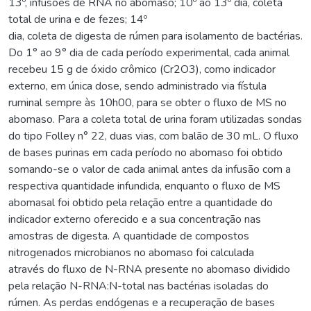
13º, infusões de RNA no abomaso; 10º ao 13º dia, coleta
total de urina e de fezes; 14º
dia, coleta de digesta de rúmen para isolamento de bactérias.
Do 1° ao 9° dia de cada período experimental, cada animal
recebeu 15 g de óxido crômico (Cr2O3), como indicador
externo, em única dose, sendo administrado via fístula
ruminal sempre às 10h00, para se obter o fluxo de MS no
abomaso. Para a coleta total de urina foram utilizadas sondas
do tipo Folley n° 22, duas vias, com balão de 30 mL. O fluxo
de bases purinas em cada período no abomaso foi obtido
somando-se o valor de cada animal antes da infusão com a
respectiva quantidade infundida, enquanto o fluxo de MS
abomasal foi obtido pela relação entre a quantidade do
indicador externo oferecido e a sua concentração nas
amostras de digesta. A quantidade de compostos
nitrogenados microbianos no abomaso foi calculada
através do fluxo de N-RNA presente no abomaso dividido
pela relação N-RNA:N-total nas bactérias isoladas do
rúmen. As perdas endógenas e a recuperação de bases