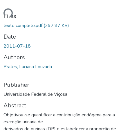
Loading...
Files
texto completo.pdf
(297.87 KB)
Date
2011-07-18
Authors
Prates, Luciana Louzada
Publisher
Universidade Federal de Viçosa
Abstract
Objetivou-se quantificar a contribuição endógena para a
excreção urinária de
derivados de purinas (DP) e estabelecer a proporção de