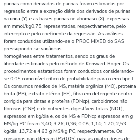
purinas como derivados de purinas foram estimadas por
regressão entre a excreção diária dos derivados de purinas
na urina (Y) e as bases purinas no abomaso (X), expressas
em mmol/kg0,75, representadas, respectivamente, pelo
intercepto e pelo coeficiente da regressão. As análises
foram conduzidas utilizando-se o PROC MIXED do SAS
pressupondo-se variâncias
homogêneas entre tratamentos, sendo os graus de
liberdade estimados pelo método de Kenward-Roger. Os
procedimentos estatísticos foram conduzidos considerando-
se 0,05 como nível crítico de probabilidade para o erro tipo I.
Os consumos médios de MS, matéria orgânica (MO), proteína
bruta (PB), extrato etéreo (EE), fibra em detergente neutro
corrigida para cinzas e proteína (FDNcp), carboidratos não
fibrosos (CNF) e de nutrientes digestíveis totais (NDT),
expressos em kg/dia e, os de MS e FDNcp expressos em g
MS/kg PC foram 3,40; 3,26; 0,36; 0,08; 1,14; 1,70; 2,53
kg/dia; 13,72 e 4,63 g MS/kg PC, respectivamente. Os
consumos não diferiram (P>0,05) para as quatro doses de