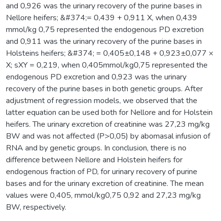
and 0,926 was the urinary recovery of the purine bases in
Nellore heifers; &#374;= 0,439 + 0,911 X, when 0,439
mmol/kg 0,75 represented the endogenous PD excretion
and 0,911 was the urinary recovery of the purine bases in
Holsteins heifers; &#374; = 0,405±0,148 + 0,923±0,077 ×
X; sXY = 0,219, when 0,405mmol/kg0,75 represented the
endogenous PD excretion and 0,923 was the urinary
recovery of the purine bases in both genetic groups. After
adjustment of regression models, we observed that the
latter equation can be used both for Nellore and for Holstein
heifers. The urinary excretion of creatinine was 27,23 mg/kg
BW and was not affected (P>0,05) by abomasal infusion of
RNA and by genetic groups. In conclusion, there is no
difference between Nellore and Holstein heifers for
endogenous fraction of PD, for urinary recovery of purine
bases and for the urinary excretion of creatinine. The mean
values were 0,405, mmol/kg0,75 0,92 and 27,23 mg/kg
BW, respectively.