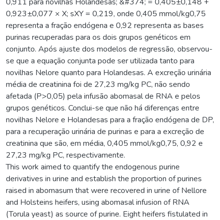
0,911 para novilhas Holandesas; &#374; = 0,405±0,148 +
0,923±0,077 × X; sXY = 0,219, onde 0,405 mmol/kg0,75
representa a fração endógena e 0,92 representa as bases
purinas recuperadas para os dois grupos genéticos em
conjunto. Após ajuste dos modelos de regressão, observou-
se que a equação conjunta pode ser utilizada tanto para
novilhas Nelore quanto para Holandesas. A excreção urinária
média de creatinina foi de 27,23 mg/kg PC, não sendo
afetada (P>0,05) pela infusão abomasal de RNA e pelos
grupos genéticos. Conclui-se que não há diferenças entre
novilhas Nelore e Holandesas para a fração endógena de DP,
para a recuperação urinária de purinas e para a excreção de
creatinina que são, em média, 0,405 mmol/kg0,75, 0,92 e
27,23 mg/kg PC, respectivamente.
This work aimed to quantify the endogenous purine
derivatives in urine and establish the proportion of purines
raised in abomasum that were recovered in urine of Nellore
and Holsteins heifers, using abomasal infusion of RNA
(Torula yeast) as source of purine. Eight heifers fistulated in