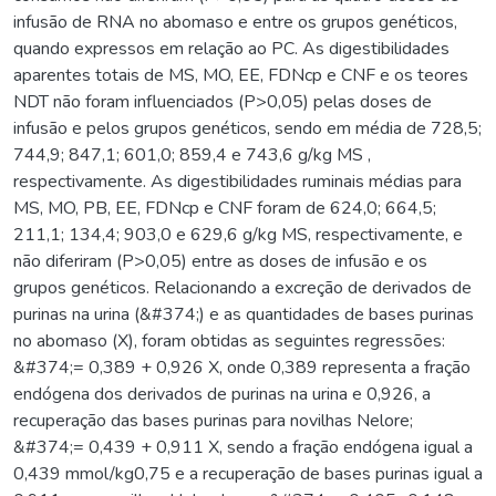
infusão de RNA no abomaso e entre os grupos genéticos,
quando expressos em relação ao PC. As digestibilidades
aparentes totais de MS, MO, EE, FDNcp e CNF e os teores
NDT não foram influenciados (P>0,05) pelas doses de
infusão e pelos grupos genéticos, sendo em média de 728,5;
744,9; 847,1; 601,0; 859,4 e 743,6 g/kg MS ,
respectivamente. As digestibilidades ruminais médias para
MS, MO, PB, EE, FDNcp e CNF foram de 624,0; 664,5;
211,1; 134,4; 903,0 e 629,6 g/kg MS, respectivamente, e
não diferiram (P>0,05) entre as doses de infusão e os
grupos genéticos. Relacionando a excreção de derivados de
purinas na urina (&#374;) e as quantidades de bases purinas
no abomaso (X), foram obtidas as seguintes regressões:
&#374;= 0,389 + 0,926 X, onde 0,389 representa a fração
endógena dos derivados de purinas na urina e 0,926, a
recuperação das bases purinas para novilhas Nelore;
&#374;= 0,439 + 0,911 X, sendo a fração endógena igual a
0,439 mmol/kg0,75 e a recuperação de bases purinas igual a