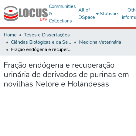
Communities
All of
Oth
&
Statistics
DSpace
inform
Collections
Home
Teses e Dissertações
Ciências Biológicas e da Saúde
Medicina Veterinária
Fração endógena e recuperação urinária de derivados de purinas em novilhas Nelore e Holandesas
Fração endógena e recuperação
urinária de derivados de purinas em
novilhas Nelore e Holandesas