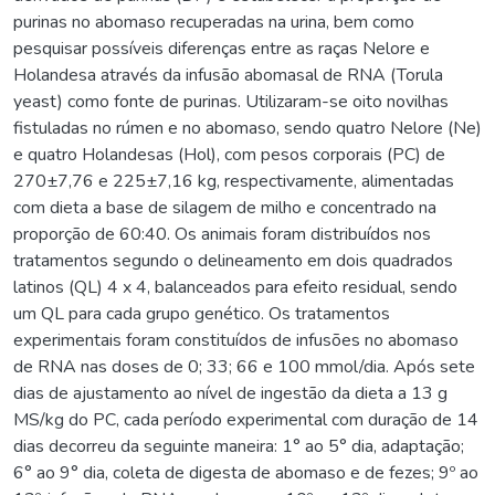
purinas no abomaso recuperadas na urina, bem como
pesquisar possíveis diferenças entre as raças Nelore e
Holandesa através da infusão abomasal de RNA (Torula
yeast) como fonte de purinas. Utilizaram-se oito novilhas
fistuladas no rúmen e no abomaso, sendo quatro Nelore (Ne)
e quatro Holandesas (Hol), com pesos corporais (PC) de
270±7,76 e 225±7,16 kg, respectivamente, alimentadas
com dieta a base de silagem de milho e concentrado na
proporção de 60:40. Os animais foram distribuídos nos
tratamentos segundo o delineamento em dois quadrados
latinos (QL) 4 x 4, balanceados para efeito residual, sendo
um QL para cada grupo genético. Os tratamentos
experimentais foram constituídos de infusões no abomaso
de RNA nas doses de 0; 33; 66 e 100 mmol/dia. Após sete
dias de ajustamento ao nível de ingestão da dieta a 13 g
MS/kg do PC, cada período experimental com duração de 14
dias decorreu da seguinte maneira: 1° ao 5° dia, adaptação;
6° ao 9° dia, coleta de digesta de abomaso e de fezes; 9º ao