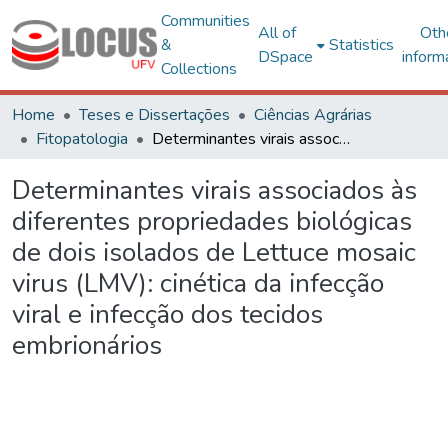
Communities
All of
Oth
&
Statistics
DSpace
inform
Collections
Home
Teses e Dissertações
Ciências Agrárias
Fitopatologia
Determinantes virais associados às diferentes propriedades biológicas de dois isolados de Lettuce mosaic virus (LMV): cinética da infecção viral e infecção dos tecidos embrionários
Determinantes virais associados às
diferentes propriedades biológicas
de dois isolados de Lettuce mosaic
virus (LMV): cinética da infecção
viral e infecção dos tecidos
embrionários