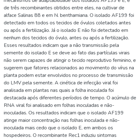
mecanismos de adaptabilidade dos isolados AF199 e E, e
de três recombinantes obtidos entre eles, na cultivar de
alface Salinas 88 e em N. benthamiana. O isolado AF199 foi
detectado em todos os tecidos de óvulos coletados antes
ou após a fertilização. Já o isolado E não foi detectado em
nenhum dos tecidos do óvulo, antes ou após a fertilização.
Esses resultados indicam que a não transmissão pela
semente do isolado E se deve ao fato das partículas virais
não serem capazes de atingir o tecido reprodutivo feminino, e
sugerem que fatores relacionados ao movimento do vírus na
planta podem estar envolvidos no processo de transmissão
do LMV pela semente. A cinética de infecção viral foi
analisada em plantas nas quais a folha inoculada foi
destacada após diferentes períodos de tempo. O acúmulo de
RNA viral foi analisado em folhas inoculadas e não-
inoculadas. Os resultados indicam que o isolado AF199
atinge maior concentração nas folhas inoculada e não-
inoculada mais cedo que o isolado E, em ambos os
hospedeiros. O recombinante Rec1 induziu sintomas