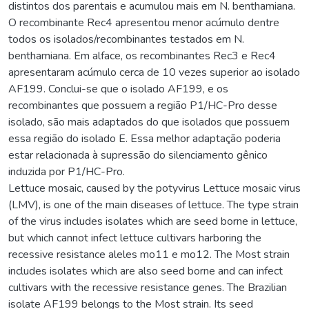
distintos dos parentais e acumulou mais em N. benthamiana.
O recombinante Rec4 apresentou menor acúmulo dentre
todos os isolados/recombinantes testados em N.
benthamiana. Em alface, os recombinantes Rec3 e Rec4
apresentaram acúmulo cerca de 10 vezes superior ao isolado
AF199. Conclui-se que o isolado AF199, e os
recombinantes que possuem a região P1/HC-Pro desse
isolado, são mais adaptados do que isolados que possuem
essa região do isolado E. Essa melhor adaptação poderia
estar relacionada à supressão do silenciamento gênico
induzida por P1/HC-Pro.
Lettuce mosaic, caused by the potyvirus Lettuce mosaic virus
(LMV), is one of the main diseases of lettuce. The type strain
of the virus includes isolates which are seed borne in lettuce,
but which cannot infect lettuce cultivars harboring the
recessive resistance aleles mo11 e mo12. The Most strain
includes isolates which are also seed borne and can infect
cultivars with the recessive resistance genes. The Brazilian
isolate AF199 belongs to the Most strain. Its seed