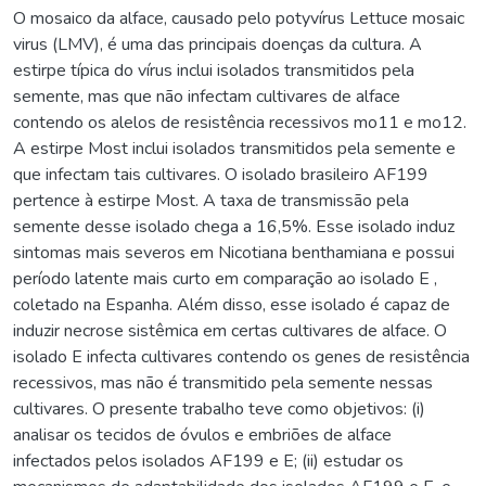
O mosaico da alface, causado pelo potyvírus Lettuce mosaic
virus (LMV), é uma das principais doenças da cultura. A
estirpe típica do vírus inclui isolados transmitidos pela
semente, mas que não infectam cultivares de alface
contendo os alelos de resistência recessivos mo11 e mo12.
A estirpe Most inclui isolados transmitidos pela semente e
que infectam tais cultivares. O isolado brasileiro AF199
pertence à estirpe Most. A taxa de transmissão pela
semente desse isolado chega a 16,5%. Esse isolado induz
sintomas mais severos em Nicotiana benthamiana e possui
período latente mais curto em comparação ao isolado E ,
coletado na Espanha. Além disso, esse isolado é capaz de
induzir necrose sistêmica em certas cultivares de alface. O
isolado E infecta cultivares contendo os genes de resistência
recessivos, mas não é transmitido pela semente nessas
cultivares. O presente trabalho teve como objetivos: (i)
analisar os tecidos de óvulos e embriões de alface
infectados pelos isolados AF199 e E; (ii) estudar os