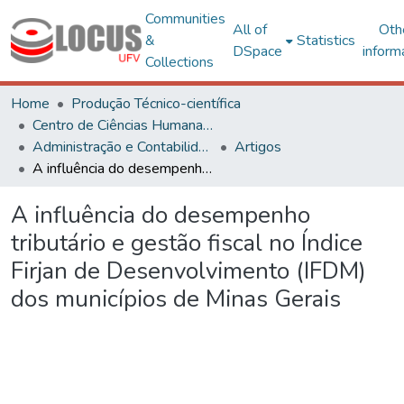
Communities
All of
Oth
&
Statistics
DSpace
inform
Collections
Home
Produção Técnico-científica
Centro de Ciências Humanas, Letras e Artes
Administração e Contabilidade
Artigos
A influência do desempenho tributário e gestão fiscal no Índice Firjan de Desenvolvimento (IFDM) dos municípios de Minas Gerais
A influência do desempenho
tributário e gestão fiscal no Índice
Firjan de Desenvolvimento (IFDM)
dos municípios de Minas Gerais